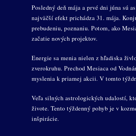
Posledný deň mája a prvé dni júna sú a
najväčší efekt prichádza 31. mája. Ko
prebudeniu, poznaniu. Potom, ako Mesia
začatie nových projektov.
Energie sa menia nielen z hľadiska živl
zverokruhu. Prechod Mesiaca od Vodnára
myslenia k priamej akcii. V tomto týž
Veľa silných astrologických udalostí, k
živote. Tento týždenný pohyb je v kozme
inšpirácie.