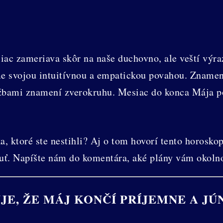
ac zameriava skôr na naše duchovno, ale veští výra
 svojou intuitívnou a empatickou povahou. Znamená
žbami znamení zverokruhu. Mesiac do konca Mája po
a, ktoré ste nestihli? Aj o tom hovorí tento horosko
nuť. Napíšte nám do komentára, aké plány vám okolnos
E, ŽE MÁJ KONČÍ PRÍJEMNE A JÚ