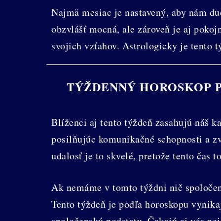
Najmä mesiac je nastavený, aby nám du
obzvlášť mocná, ale zároveň je aj poko
svojich vzťahov. Astrologicky je tento 
TÝŽDENNÝ HOROSKOP P
Blíženci aj tento týždeň zasahujú náš k
posilňujúc komunikačné schopnosti a z
udalosť je to skvelé, pretože tento čas t
Ak nemáme v tomto týždni nič spoločens
Tento týždeň je podľa horoskopu vynikajú
spoločenskú podstatu. Čakajú aj vás ne