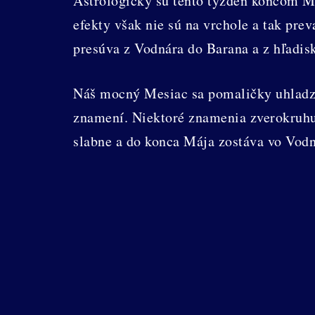
Astrologicky sú tento týždeň koncom Máj
efekty však nie sú na vrchole a tak pr
presúva z Vodnára do Barana a z hľadi
Náš mocný Mesiac sa pomaličky uhladzu
znamení. Niektoré znamenia zverokruhu
slabne a do konca Mája zostáva vo Vodn