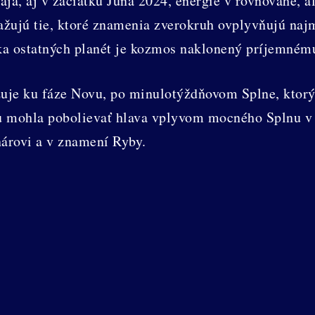
a, aj v začiatku Júna 2024, energie v rovnováhe, ale
evažujú tie, ktoré znamenia zverokruh ovplyvňujú na
ska ostatných planét je kozmos naklonený príjemném
je ku fáze Novu, po minulotýždňovom Splne, ktorý 
 mohla pobolievať hlava vplyvom mocného Splnu v S
árovi a v znamení Ryby.