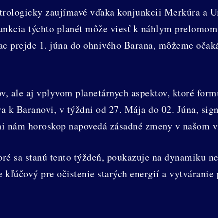
strologicky zaujímavé vďaka konjunkcii Merkúra a Ur
njunkcia týchto planét môže viesť k náhlym prelom
c prejde 1. júna do ohnivého Barana, môžeme očakáv
ov, ale aj vplyvom planetárnych aspektov, ktoré for
 k Baranovi, v týždni od 27. Mája do 02. Júna, sig
dni nám horoskop napovedá zásadné zmeny v našom v
toré sa stanú tento týždeň, poukazuje na dynamiku 
 kľúčový pre očistenie starých energií a vytváranie 