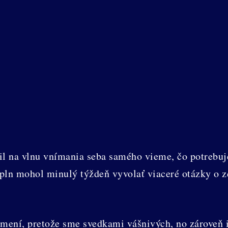
l na vlnu vnímania seba samého vieme, čo potrebuje
pln mohol minulý týždeň vyvolať viaceré otázky o zd
ení, pretože sme svedkami vášnivých, no zároveň i