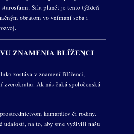
arosťami. Sila planét je tento týždeň
značným obratom vo vnímaní seba i
rozvoj.
VU ZNAMENIA BLÍŽENCI
Slnko zostáva v znamení Blíženci,
í zverokruhu. Ak nás čaká spoločenská
prostredníctvom kamarátov či rodiny.
é udalosti, na to, aby sme vyživili našu