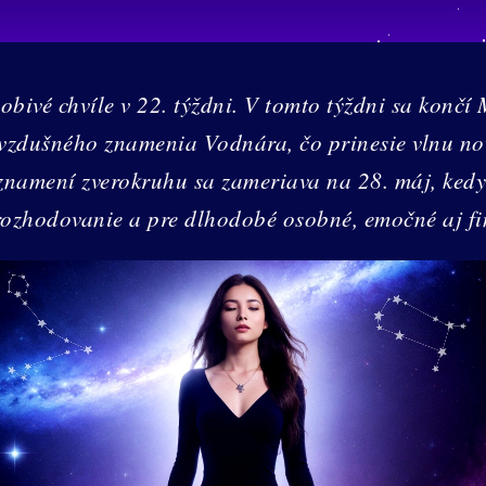
ivé chvíle v 22. týždni. V tomto týždni sa končí 
 vzdušného znamenia Vodnára, čo prinesie vlnu no
 znamení zverokruhu sa zameriava na 28. máj, ked
 rozhodovanie a pre dlhodobé osobné, emočné aj f