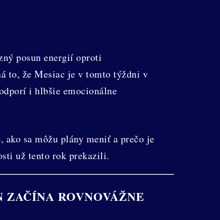
zný posun energií oproti
 to, že Mesiac je v tomto týždni v
dporí i hlbšie emocionálne
p, ako sa môžu plány meniť a prečo je
ti už tento rok prekazili.
N ZAČÍNA ROVNOVÁŽNE