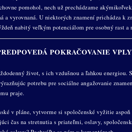
chovne pomohol, nech už prechádzame akýmikoľvek st
jná a vyrovnaná. U niektorých znamení prichádza k 
týždeň nabitý veľkým potenciálom pre osobný rast a 
REDPOVEDÁ POKRAČOVANIE VPLY
aždodenný život, s ich vzdušnou a ľahkou energiou. 
výrazňujúc potrebu pre sociálne angažovanie znamen
omu praje.
ké v pláne, vytvorme si spoločenské vyžitie aspoň 
ci čas na stretnutia s priateľmi, oslavy, spoločensk
jaké oslavy? Pochváľte sa nám v komentároch.