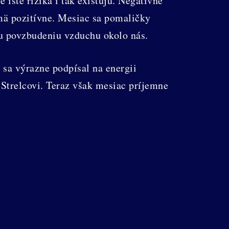
 isté riziká i tak existujú. Negatívne
jmä pozitívne. Mesiac sa pomaličky
u povzbudeniu vzduchu okolo nás.
sa výrazne podpísal na energii
trelcovi. Teraz však mesiac príjemne