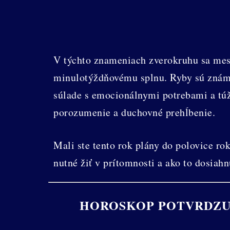
V týchto znameniach zverokruhu sa mesi
minulotýždňovému splnu. Ryby sú známe
súlade s emocionálnymi potrebami a tú
porozumenie a duchovné prehĺbenie.
Mali ste tento rok plány do polovice rok
nutné žiť v prítomnosti a ako to dosiah
HOROSKOP POTVRDZUJ