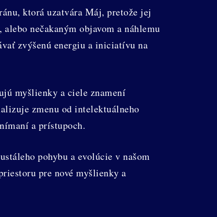
ánu, ktorá uzatvára Máj, pretože jej
om, alebo nečakaným objavom a náhlemu
ať zvýšenú energiu a iniciatívu na
mujú myšlienky a ciele znamení
nalizuje zmenu od intelektuálneho
nímaní a prístupoch.
neustáleho pohybu a evolúcie v našom
priestoru pre nové myšlienky a