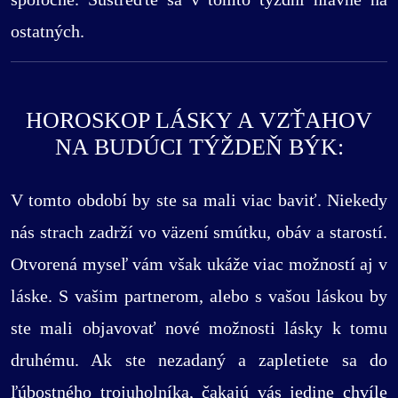
ostatných.
HOROSKOP LÁSKY A VZŤAHOV
NA BUDÚCI TÝŽDEŇ BÝK:
V tomto období by ste sa mali viac baviť. Niekedy
nás strach zadrží vo väzení smútku, obáv a starostí.
Otvorená myseľ vám však ukáže viac možností aj v
láske. S vašim partnerom, alebo s vašou láskou by
ste mali objavovať nové možnosti lásky k tomu
druhému. Ak ste nezadaný a zapletiete sa do
ľúbostného trojuholníka, čakajú vás jedine chvíle