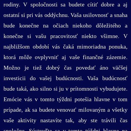
rodiny. V spoločnosti sa budete cítiť dobre a aj
ostatní si pri vás oddýchnu. Vaša usilovnosť a snaha
bude konečne na očiach niekoho dôležitého a
konečne si vašu pracovitosť niekto všimne. V
najbližšom období vás čaká mimoriadna ponuka,
ktorá môže ovplyvniť aj vaše finančné zázemie.
Možno je tiež dobrý čas povedať áno väčšej
investicii do vašej budúcnosti. Vaša budúcnosť
bude taká, ako silno si ju v prítomnosti vybudujete.
Emócie vás v tomto týždni potešia hlavne v tom
prípade, ak sa budete venovať milovaným a všetky
vaše aktivity nastavíte tak, aby ste trávili čas
spoločne. Sústreďte sa v tomto týždni hlavne na