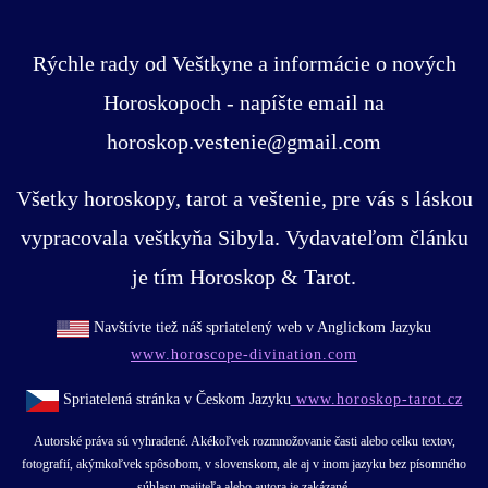
Rýchle rady od Veštkyne a informácie o nových
Horoskopoch - napíšte email na
horoskop.vestenie@gmail.com
Všetky horoskopy, tarot a veštenie, pre vás s láskou
vypracovala veštkyňa Sibyla. Vydavateľom článku
je tím Horoskop & Tarot.
Navštívte tiež náš spriatelený web v Anglickom Jazyku
www.horoscope-divination.com
Spriatelená stránka v Českom Jazyku
www.horoskop-tarot.cz
Autorské práva sú vyhradené. Akékoľvek rozmnožovanie časti alebo celku textov,
fotografií, akýmkoľvek spôsobom, v slovenskom, ale aj v inom jazyku bez písomného
súhlasu majiteľa alebo autora je zakázané.