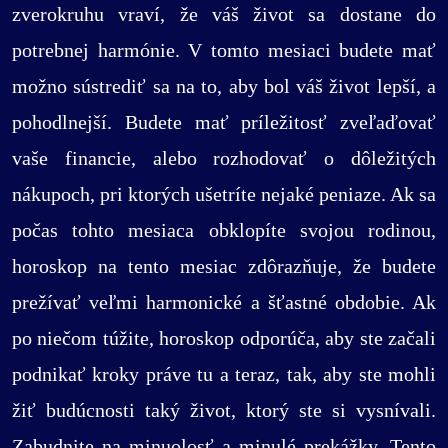
zverokruhu vraví, že váš život sa dostane do
potrebnej harmónie. V tomto mesiaci budete mať
možno sústrediť sa na to, aby bol váš život lepší, a
pohodlnejší. Budete mať príležitosť zveľaďovať
vaše financie, alebo rozhodovať o dôležitých
nákupoch, pri ktorých ušetríte nejaké peniaze. Ak sa
počas tohto mesiaca obklopíte svojou rodinou,
horoskop na tento mesiac zdôrazňuje, že budete
prežívať veľmi harmonické a šťastné obdobie. Ak
po niečom túžite, horoskop odporúča, aby ste začali
podnikať kroky práve tu a teraz, tak, aby ste mohli
žiť budúcnosti taký život, ktorý ste si vysnívali.
Zabudnite na minuolosť a minulé prekážky. Tento