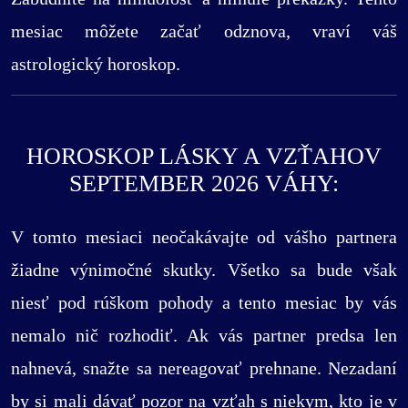
mesiac môžete začať odznova, vraví váš
astrologický horoskop.
HOROSKOP LÁSKY A VZŤAHOV
SEPTEMBER 2026 VÁHY:
V tomto mesiaci neočakávajte od vášho partnera
žiadne výnimočné skutky. Všetko sa bude však
niesť pod rúškom pohody a tento mesiac by vás
nemalo nič rozhodiť. Ak vás partner predsa len
nahnevá, snažte sa nereagovať prehnane. Nezadaní
by si mali dávať pozor na vzťah s niekym, kto je v