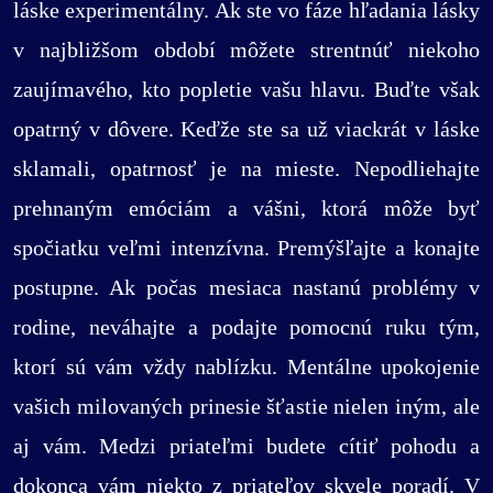
láske experimentálny. Ak ste vo fáze hľadania lásky
v najbližšom období môžete strentnúť niekoho
zaujímavého, kto popletie vašu hlavu. Buďte však
opatrný v dôvere. Keďže ste sa už viackrát v láske
sklamali, opatrnosť je na mieste. Nepodliehajte
prehnaným emóciám a vášni, ktorá môže byť
spočiatku veľmi intenzívna. Premýšľajte a konajte
postupne. Ak počas mesiaca nastanú problémy v
rodine, neváhajte a podajte pomocnú ruku tým,
ktorí sú vám vždy nablízku. Mentálne upokojenie
vašich milovaných prinesie šťastie nielen iným, ale
aj vám. Medzi priateľmi budete cítiť pohodu a
dokonca vám niekto z priateľov skvele poradí. V