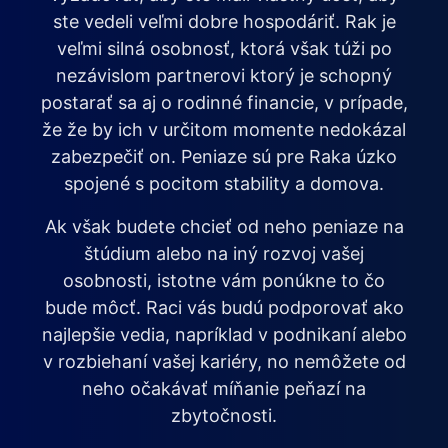
ste vedeli veľmi dobre hospodáriť. Rak je
veľmi silná osobnosť, ktorá však túži po
nezávislom partnerovi ktorý je schopný
postarať sa aj o rodinné financie, v prípade,
že že by ich v určitom momente nedokázal
zabezpečiť on. Peniaze sú pre Raka úzko
spojené s pocitom stability a domova.
Ak však budete chcieť od neho peniaze na
štúdium alebo na iný rozvoj vašej
osobnosti, istotne vám ponúkne to čo
bude môcť. Raci vás budú podporovať ako
najlepšie vedia, napríklad v podnikaní alebo
v rozbiehaní vašej kariéry, no nemôžete od
neho očakávať míňanie peňazí na
zbytočnosti.