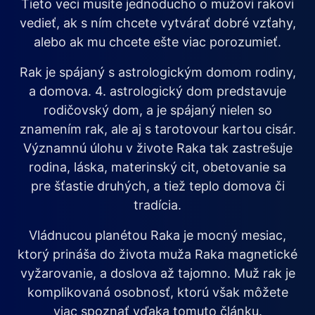
Tieto veci musíte jednoducho o mužovi rakovi
vedieť, ak s ním chcete vytvárať dobré vzťahy,
alebo ak mu chcete ešte viac porozumieť.
Rak je spájaný s astrologickým domom rodiny,
a domova. 4. astrologický dom predstavuje
rodičovský dom, a je spájaný nielen so
znamením rak, ale aj s tarotovour kartou cisár.
Významnú úlohu v živote Raka tak zastrešuje
rodina, láska, materinský cit, obetovanie sa
pre šťastie druhých, a tiež teplo domova či
tradícia.
Vládnucou planétou Raka je mocný mesiac,
ktorý prináša do života muža Raka magnetické
vyžarovanie, a doslova až tajomno. Muž rak je
komplikovaná osobnosť, ktorú však môžete
viac spoznať vďaka tomuto článku.