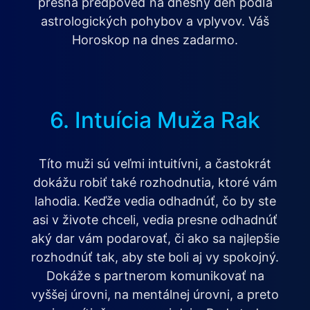
presná predpoveď na dnešný deň podľa
astrologických pohybov a vplyvov. Váš
Horoskop na dnes zadarmo.
6. Intuícia Muža Rak
Títo muži sú veľmi intuitívni, a častokrát
dokážu robiť také rozhodnutia, ktoré vám
lahodia. Keďže vedia odhadnúť, čo by ste
asi v živote chceli, vedia presne odhadnúť
aký dar vám podarovať, či ako sa najlepšie
rozhodnúť tak, aby ste boli aj vy spokojný.
Dokáže s partnerom komunikovať na
vyššej úrovni, na mentálnej úrovni, a preto