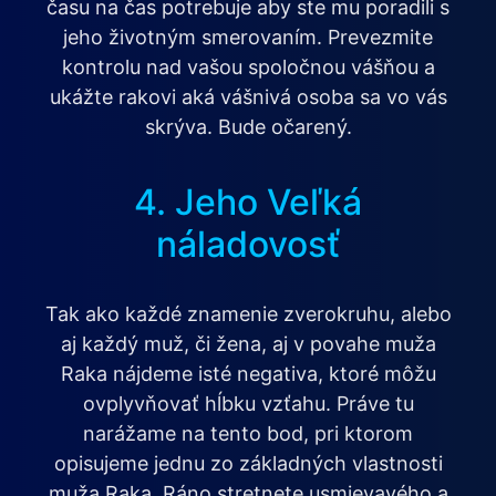
času na čas potrebuje aby ste mu poradili s
jeho životným smerovaním. Prevezmite
kontrolu nad vašou spoločnou vášňou a
ukážte rakovi aká vášnivá osoba sa vo vás
skrýva. Bude očarený.
4. Jeho Veľká
náladovosť
Tak ako každé znamenie zverokruhu, alebo
aj každý muž, či žena, aj v povahe muža
Raka nájdeme isté negativa, ktoré môžu
ovplyvňovať hĺbku vzťahu. Práve tu
narážame na tento bod, pri ktorom
opisujeme jednu zo základných vlastnosti
muža Raka. Ráno stretnete usmievavého a