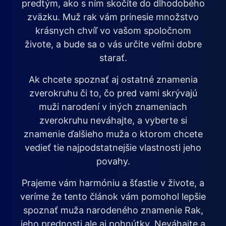
predtým, ako s ním skočíte do dlhodobého
zväzku. Muž rak vám prinesie množstvo
krásnych chvíľ vo vašom spoločnom
živote, a bude sa o vás určite veľmi dobre
starať.
Ak chcete spoznať aj ostatné znamenia
zverokruhu či to, čo pred vami skrývajú
muži narodení v iných znameniach
zverokruhu neváhajte, a vyberte si
znamenie ďalšieho muža o ktorom chcete
vedieť tie najpodstatnejšie vlastnosti jeho
povahy.
Prajeme vám harmóniu a šťastie v živote, a
veríme že tento článok vám pomohol lepšie
spoznať muža narodeného znamenie Rak,
jeho prednosti ale aj pohnútky. Neváhajte a