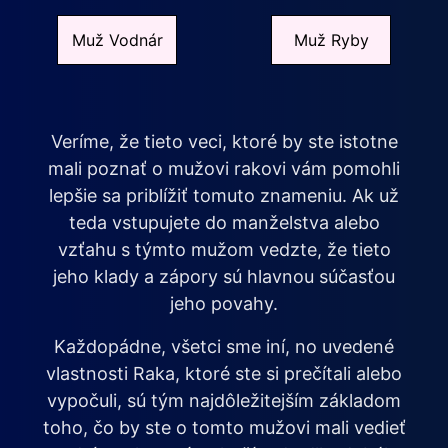
Muž Vodnár
Muž Ryby
Veríme, že tieto veci, ktoré by ste istotne
mali poznať o mužovi rakovi vám pomohli
lepšie sa priblížiť tomuto znameniu. Ak už
teda vstupujete do manželstva alebo
vzťahu s týmto mužom vedzte, že tieto
jeho klady a zápory sú hlavnou súčasťou
jeho povahy.
Každopádne, všetci sme iní, no uvedené
vlastnosti Raka, ktoré ste si prečítali alebo
vypočuli, sú tým najdôležitejším základom
toho, čo by ste o tomto mužovi mali vedieť