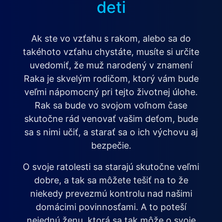
deti
Ak ste vo vzťahu s rakom, alebo sa do
takéhoto vzťahu chystáte, musíte si určite
uvedomiť, že muž narodený v znamení
Raka je skvelým rodičom, ktorý vám bude
veľmi nápomocný pri tejto životnej úlohe.
Rak sa bude vo svojom voľnom čase
skutočne rád venovať vašim deťom, bude
sa s nimi učiť, a starať sa o ich výchovu aj
bezpečie.
O svoje ratolesti sa starajú skutočne veľmi
dobre, a tak sa môžete tešiť na to že
niekedy prevezmú kontrolu nad našimi
domácimi povinnosťami. A to poteší
nejednú ženu, ktorá sa tak môže o svoje