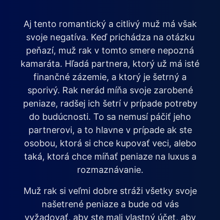
Aj tento romantický a citlivý muž má však
svoje negatíva. Keď prichádza na otázku
peňazí, muž rak v tomto smere nepozná
kamaráta. Hľadá partnera, ktorý už má isté
finančné zázemie, a ktorý je šetrný a
sporivý. Rak nerád míňa svoje zarobené
peniaze, radšej ich šetrí v prípade potreby
do budúcnosti. To sa nemusí páčiť jeho
partnerovi, a to hlavne v prípade ak ste
osobou, ktorá si chce kupovať veci, alebo
taká, ktorá chce míňať peniaze na luxus a
rozmaznávanie.
Muž rak si veľmi dobre stráži všetky svoje
našetrené peniaze a bude od vás
vyžadovať, aby ste mali vlastný účet, aby