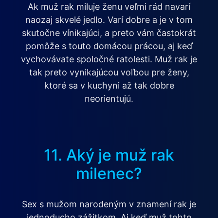
Ak muž rak miluje ženu veľmi rád navarí
naozaj skvelé jedlo. Varí dobre a je v tom
skutočne vínikajúci, a preto vám častokrát
pomôže s touto domácou prácou, aj keď
vychovávate spoločné ratolesti. Muž rak je
tak preto vynikajúcou voľbou pre ženy,
ktoré sa v kuchyni až tak dobre
neorientujú.
11. Aký je muž rak
milenec?
Sex s mužom narodeným v znamení rak je
jednoducho zážitkom. Aj keď muž tohto