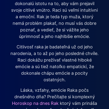
dokonalú istotu na to, aby vám prejavil
svoje citlivé vnútro. Raci sú veľmi intuitívni
a emoční. Rak je teda typ muža, ktorý
nemá problém plakať, no musí vás dobre
poznať, a vedieť, že si vážite jeho
úprimnosť a jeho najhlbšie emócie.
Citlivosť raka je badateľná už od jeho
narodenia, a to až po jeho posledné chvíle.
Raci dokážu prežívať vlastné hlboké
emócie a sú tiež natoľko empatickí, že
dokonale chápu emócie a pocity
ostatných.
Láska, vzťahy, emócie Raka počs
dnešného dňa? Prečítajte si komplexný
Horoskop na dnes Rak
ktorý vám prináša