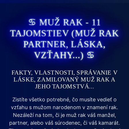
♋ MUŽ RAK - 11
TAJOMSTIEV (MUŽ RAK
PARTNER, LÁSKA,
VZŤAHY...) ♋
FAKTY, VLASTNOSTI, SPRÁVANIE V
LÁSKE, ZAMILOVANÝ MUŽ RAK A
JEHO TAJOMSTVÁ...
Zistíte všetko potrebné, čo musíte vedieť o
vzťahu s mužom narodenom v znamení rak.
Nezáleží na tom, či je muž rak váš manžel,
partner, alebo váš súrodenec, či váš kamarát.