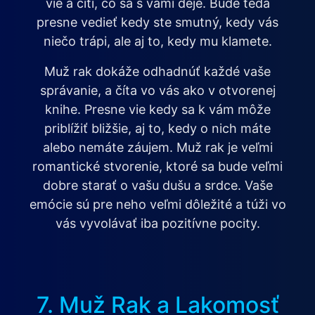
vie a cíti, čo sa s vami deje. Bude teda
presne vedieť kedy ste smutný, kedy vás
niečo trápi, ale aj to, kedy mu klamete.
Muž rak dokáže odhadnúť každé vaše
správanie, a číta vo vás ako v otvorenej
knihe. Presne vie kedy sa k vám môže
priblížiť bližšie, aj to, kedy o nich máte
alebo nemáte záujem. Muž rak je veľmi
romantické stvorenie, ktoré sa bude veľmi
dobre starať o vašu dušu a srdce. Vaše
emócie sú pre neho veľmi dôležité a túži vo
vás vyvolávať iba pozitívne pocity.
7. Muž Rak a Lakomosť