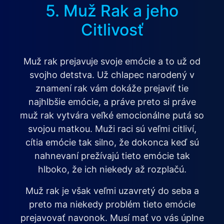
5. Muž Rak a jeho
Citlivosť
Muž rak prejavuje svoje emócie a to už od
svojho detstva. Už chlapec narodený v
znamení rak vám dokáže prejaviť tie
najhlbšie emócie, a práve preto si práve
muž rak vytvára veľké emocionálne putá so
svojou matkou. Muži raci sú veľmi citliví,
cítia emócie tak silno, že dokonca keď sú
nahnevaní prežívajú tieto emócie tak
hlboko, že ich niekedy až rozplačú.
Muž rak je však veľmi uzavretý do seba a
preto ma niekedy problém tieto emócie
prejavovať navonok. Musí mať vo vás úplne