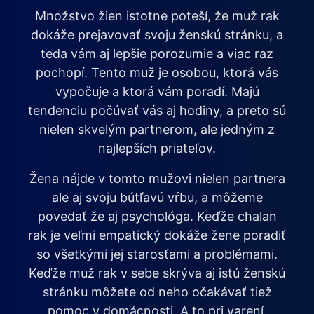
Množstvo žien istotne poteší, že muž rak
dokáže prejavovať svoju ženskú stránku, a
teda vám aj lepšie porozumie a viac raz
pochopí. Tento muž je osobou, ktorá vás
vypočuje a ktorá vám poradí. Majú
tendenciu počúvať vás aj hodiny, a preto sú
nielen skvelým partnerom, ale jedným z
najlepších priateľov.
Žena nájde v tomto mužovi nielen partnera
ale aj svoju bútľavú vŕbu, a môžeme
povedať že aj psychológa. Keďže chalan
rak je veľmi empatický dokáže žene poradiť
so všetkými jej starosťami a problémami.
Keďže muž rak v sebe skrýva aj istú ženskú
stránku môžete od neho očakávať tiež
pomoc v domácnosti. A to pri varení,