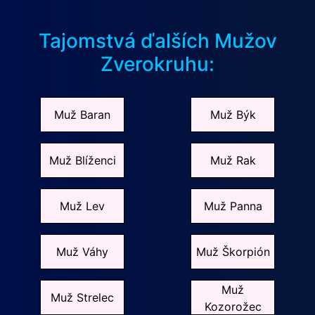
Tajomstvá ďalších Mužov
Zverokruhu:
Muž Baran
Muž Býk
Muž Blíženci
Muž Rak
Muž Lev
Muž Panna
Muž Váhy
Muž Škorpión
Muž
Muž Strelec
Kozorožec