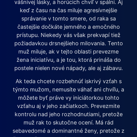
vášnivej lásky, a horúcich chvíľ v spálni. Aj
keď z času na čas miluje agresívnejšie
správanie v tomto smere, od raka sa
častejšie dočkáte jemného a emočného
prístupu. Niekedy vás však prekvapí tiež
požiadavkou drsnejšieho milovania. Tento
muž miluje, ak v tejto oblasti prevezme
žena iniciatívu, a je tou, ktorá prináša do
postele nielen nové nápady, ale aj zábavu.
Ak teda chcete rozbehnúť iskrivý vzťah s
týmto mužom, nemusíte váhať ani chvíľu, a
môžete byť práve vy iniciátorkou tohto
vzťahu aj v jeho začiatkoch. Prevezmite
kontrolu nad jeho rozhodnutiami, pretože
muž rak to skutočne ocení. Má rád
sebavedomé a dominantné ženy, pretože z