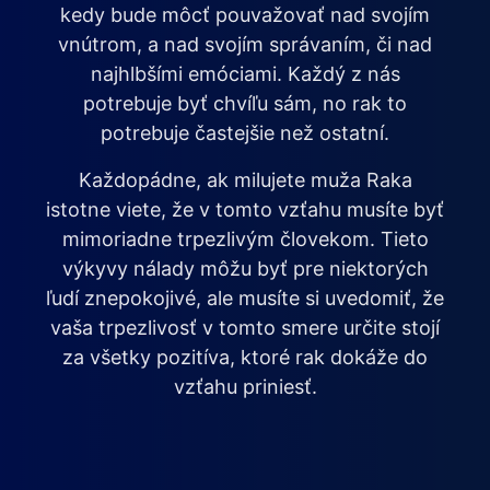
kedy bude môcť pouvažovať nad svojím
vnútrom, a nad svojím správaním, či nad
najhlbšími emóciami. Každý z nás
potrebuje byť chvíľu sám, no rak to
potrebuje častejšie než ostatní.
Každopádne, ak milujete muža Raka
istotne viete, že v tomto vzťahu musíte byť
mimoriadne trpezlivým človekom. Tieto
výkyvy nálady môžu byť pre niektorých
ľudí znepokojivé, ale musíte si uvedomiť, že
vaša trpezlivosť v tomto smere určite stojí
za všetky pozitíva, ktoré rak dokáže do
vzťahu priniesť.