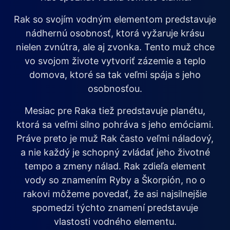
Rak so svojím vodným elementom predstavuje
nádhernú osobnosť, ktorá vyžaruje krásu
nielen zvnútra, ale aj zvonka. Tento muž chce
vo svojom živote vytvoriť zázemie a teplo
domova, ktoré sa tak veľmi spája s jeho
osobnosťou.
Mesiac pre Raka tiež predstavuje planétu,
ktorá sa veľmi silno pohráva s jeho emóciami.
Práve preto je muž Rak často veľmi náladový,
a nie každý je schopný zvládať jeho životné
tempo a zmeny nálad. Rak zdieľa element
vody so znamením Ryby a Škorpión, no o
rakovi môžeme povedať, že asi najsilnejšie
spomedzi týchto znamení predstavuje
vlastosti vodného elementu.