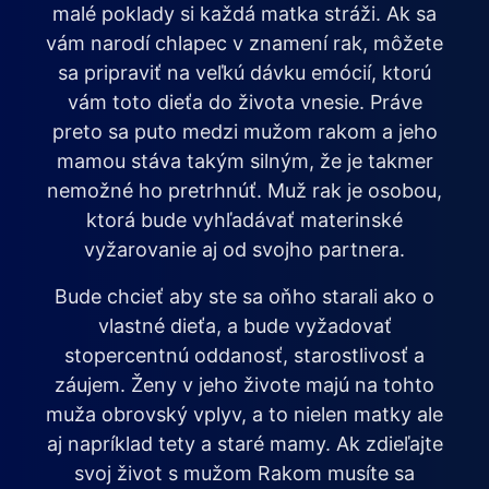
malé poklady si každá matka stráži. Ak sa
vám narodí chlapec v znamení rak, môžete
sa pripraviť na veľkú dávku emócií, ktorú
vám toto dieťa do života vnesie. Práve
preto sa puto medzi mužom rakom a jeho
mamou stáva takým silným, že je takmer
nemožné ho pretrhnúť. Muž rak je osobou,
ktorá bude vyhľadávať materinské
vyžarovanie aj od svojho partnera.
Bude chcieť aby ste sa oňho starali ako o
vlastné dieťa, a bude vyžadovať
stopercentnú oddanosť, starostlivosť a
záujem. Ženy v jeho živote majú na tohto
muža obrovský vplyv, a to nielen matky ale
aj napríklad tety a staré mamy. Ak zdieľajte
svoj život s mužom Rakom musíte sa