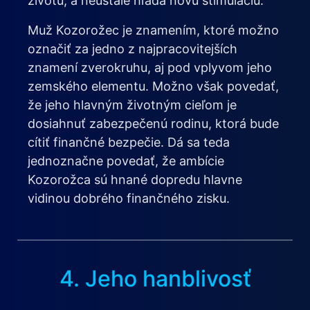
životu, a neustále hľadá novú stimuláciu.
Muž Kozorožec je znamením, ktoré možno
označiť za jedno z najpracovitejších
znamení zverokruhu, aj pod vplyvom jeho
zemského elementu. Možno však povedať,
že jeho hlavným životným cieľom je
dosiahnuť zabezpečenú rodinu, ktorá bude
cítiť finančné bezpečie. Dá sa teda
jednoznačne povedať, že ambície
Kozorožca sú hnané dopredu hlavne
vidinou dobrého finančného zisku.
4. Jeho hanblivosť