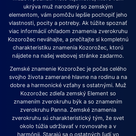
ukrýva muž narodený so zemským
elementom, vám pomôžu lepšie pochopiť jeho
vlastnosti, pocity a potreby. Ak túžite spoznať
viac informácií ohľadom znamenia zverokruhu
Kozorožec neváhajte, a prečítajte si kompletnú
charakteristiku znamenia Kozorožec, ktorú
nájdete na našej webovej stránke zadarmo.
Zemské znamenie Kozorožec je počas celého
svojho života zamerané hlavne na rodinu a na
dobre a harmonické vzťahy s ostatnými. Muž
Kozorožec zdieľa zemský Element so
znamením zverokruhu býk a so znamením
zverokruhu Panna. Zemské znamenia
zverokruhu sú charakteristický tým, že svet
okolo túžia udržiavať v rovnovahe a v
harmónii. Starajú sa o ostatných ľudí vo