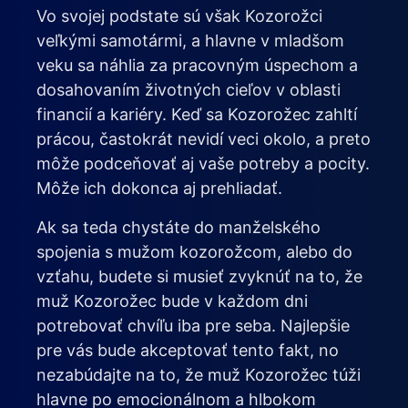
Vo svojej podstate sú však Kozorožci
veľkými samotármi, a hlavne v mladšom
veku sa náhlia za pracovným úspechom a
dosahovaním životných cieľov v oblasti
financií a kariéry. Keď sa Kozorožec zahltí
prácou, častokrát nevidí veci okolo, a preto
môže podceňovať aj vaše potreby a pocity.
Môže ich dokonca aj prehliadať.
Ak sa teda chystáte do manželského
spojenia s mužom kozorožcom, alebo do
vzťahu, budete si musieť zvyknúť na to, že
muž Kozorožec bude v každom dni
potrebovať chvíľu iba pre seba. Najlepšie
pre vás bude akceptovať tento fakt, no
nezabúdajte na to, že muž Kozorožec túži
hlavne po emocionálnom a hlbokom