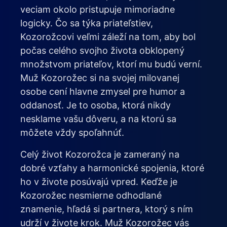
veciam okolo pristupuje mimoriadne
logicky. Čo sa týka priateľstiev,
Kozorožcovi veľmi záleží na tom, aby bol
počas celého svojho života obklopený
množstvom priateľov, ktorí mu budú verní.
Muž Kozorožec si na svojej milovanej
osobe cení hlavne zmysel pre humor a
oddanosť. Je to osoba, ktorá nikdy
nesklame vašu dôveru, a na ktorú sa
môžete vždy spoľahnúť.
Celý život Kozorožca je zameraný na
dobré vzťahy a harmonické spojenia, ktoré
ho v živote posúvajú vpred. Keďže je
Kozorožec nesmierne odhodlané
znamenie, hľadá si partnera, ktorý s ním
udrží v živote krok. Muž Kozorožec vás