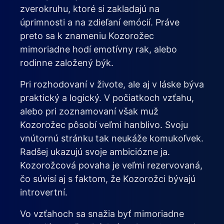
zverokruhu, ktoré si zakladajú na
úprimnosti a na zdieľaní emócií. Práve
preto sa k znameniu Kozorožec
mimoriadne hodí emotívny rak, alebo
rodinne založený býk.
Pri rozhodovaní v živote, ale aj v láske býva
praktický a logický. V počiatkoch vzťahu,
alebo pri zoznamovaní však muž
Kozorožec pôsobí veľmi hanblivo. Svoju
vnútornú stránku tak neukáže komukoľvek.
Radšej ukazujú svoje ambiciózne ja.
Kozorožcová povaha je veľmi rezervovaná,
čo súvisí aj s faktom, že Kozorožci bývajú
introvertní.
Vo vzťahoch sa snažia byť mimoriadne