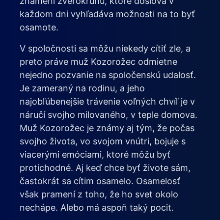
znamení zverokruhu, ktoré doslova v
každom dni vyhľadáva možnosti na to byť
osamote.
V spoločnosti sa môžu niekedy cítiť zle, a
preto práve muž Kozorožec odmietne
nejedno pozvanie na spoločenskú udalosť.
Je zameraný na rodinu, a jeho
najobľúbenejšie trávenie voľných chvíľ je v
náručí svojho milovaného, v teple domova.
Muž Kozorožec je známy aj tým, že počas
svojho života, vo svojom vnútri, bojuje s
viacerými emóciami, ktoré môžu byť
protichodné. Aj keď chce byť živote sám,
častokrát sa cítim osamelo. Osamelosť
však pramení z toho, že ho svet okolo
nechápe. Alebo má aspoň taký pocit.