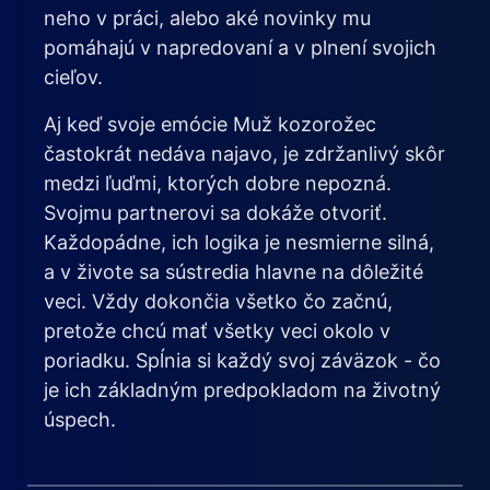
neho v práci, alebo aké novinky mu
pomáhajú v napredovaní a v plnení svojich
cieľov.
Aj keď svoje emócie Muž kozorožec
častokrát nedáva najavo, je zdržanlivý skôr
medzi ľuďmi, ktorých dobre nepozná.
Svojmu partnerovi sa dokáže otvoriť.
Každopádne, ich logika je nesmierne silná,
a v živote sa sústredia hlavne na dôležité
veci. Vždy dokončia všetko čo začnú,
pretože chcú mať všetky veci okolo v
poriadku. Spĺnia si každý svoj záväzok - čo
je ich základným predpokladom na životný
úspech.