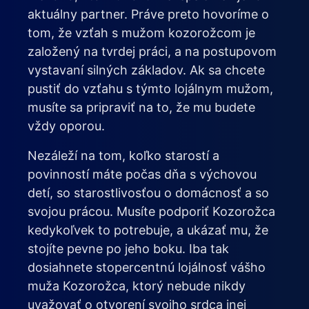
aktuálny partner. Práve preto hovoríme o
tom, že vzťah s mužom kozorožcom je
založený na tvrdej práci, a na postupovom
vystavaní silných základov. Ak sa chcete
pustiť do vzťahu s týmto lojálnym mužom,
musíte sa pripraviť na to, že mu budete
vždy oporou.
Nezáleží na tom, koľko starostí a
povinností máte počas dňa s výchovou
detí, so starostlivosťou o domácnosť a so
svojou prácou. Musíte podporiť Kozorožca
kedykoľvek to potrebuje, a ukázať mu, že
stojíte pevne po jeho boku. Iba tak
dosiahnete stopercentnú lojálnosť vášho
muža Kozorožca, ktorý nebude nikdy
uvažovať o otvorení svojho srdca inej