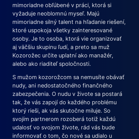
mimoriadne obľúbené v práci, ktorá si
vyžaduje neoblomnú myseľ. Majú
mimoriadne silný talent na hľadanie riešení,
ktoré uspokoja všetky zainteresované
osoby. Je to osoba, ktorá vie organizovať
aj väčšiu skupinu ľudí, a preto sa muž
Kozorožec určite uplatní ako manažér,
alebo ako riaditeľ spoločnosti.
S mužom kozorožcom sa nemusíte obávať
nudy, ani nedostatočného finančného
zabezpečenia. O nudu v živote sa postará
tak, že vás zapojí do každého problému
ktorý rieši, ak vás skutočne miluje. So
svojím partnerom rozoberá totiž každú
udalosť vo svojom živote, rád vás bude
informovať o tom, čo nové sa udialo u