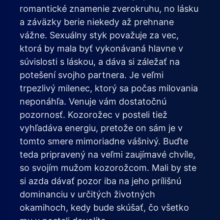
romantické znamenie zverokruhu, no lásku
a záväzky berie niekedy až prehnane
vážne. Sexuálny styk považuje za vec,
ktorá by mala byť vykonávaná hlavne v
súvislosti s láskou, a dáva si záležať na
potešení svojho partnera. Je veľmi
trpezlivý milenec, ktorý sa počas milovania
neponáhľa. Venuje vám dostatočnú
pozornosť. Kozorožec v posteli tiež
vyhľadáva energiu, pretože on sám je v
tomto smere mimoriadne vášnivý. Buďte
teda pripravený na veľmi zaujímavé chvíle,
so svojím mužom kozorožcom. Mali by ste
si azda dávať pozor iba na jeho prílišnú
dominanciu v určitých životných
okamihoch, kedy bude skúšať, čo všetko