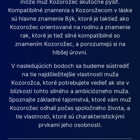
môže muž Kozorožec skutočne pýšiť.
Kompatibilné znamenia s Kozorožecom v láske
sú hlavne znamenie Býk, ktoré je taktiež ako
Kozorožec orientované na rodinu a znamenie
rak, ktoré je tiež silné kompatibilné so
znamením Kozorožec, a porozumejú si na
hlbšej úrovni.
V nasledujúcich bodoch sa budeme sústrediť
na tie najdôležitejšie vlastnosti muža
Kozorožca, ktoré potrebujete vedieť ak ste v
blízkosti tohto silného a ambiciózneho muža.
Spoznajte základné tajomstvá, ktoré vám muž
Kozorožec odhalí počas spoločného života, a
tie vlastnosti, ktoré sú charakteristickými
prvkami jeho osobnosti.