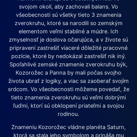
svojom okolí, aby zachovali balans. Vo
všeobecnosti sú všetky tieto 3 znamenia
zverokruhu, ktoré sa narodili so zemským
elementom veľmi stabilné a múdre. Ich
zmyselnosť je doslova očarujúca, a v živote sú
pripravení zastrešiť viaceré dôležité pracovné
pozície, ktoré by nedokázal zastrešiť nik iný.
Spoľahlivé zemské znamenie zverokruhu býk,
Kozorožec a Panna by mali počas svojho
života ubrať z logiky, a viac sa zaoberať svojím
srdcom. Vo všeobecnosti môžeme povedať, že
tieto znamenia zverokruhu sú veľmi dobrými
ľuďmi, ktorí sú obklopení priateľmi a svojou
rodinou.
Znameniu Kozorožec vládne planéta Saturn,
ktorá sa stala jeho symbolom a prináša mu