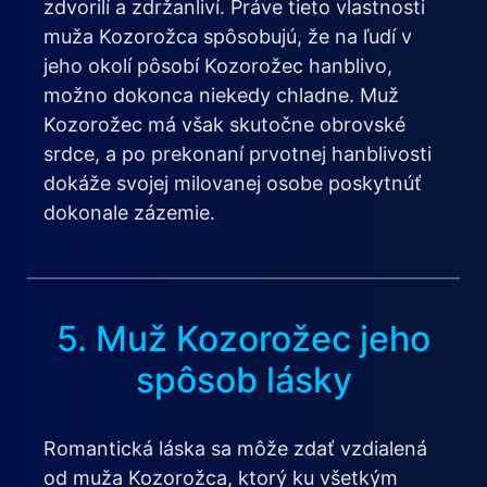
zdvorilí a zdržanliví. Práve tieto vlastnosti
muža Kozorožca spôsobujú, že na ľudí v
jeho okolí pôsobí Kozorožec hanblivo,
možno dokonca niekedy chladne. Muž
Kozorožec má však skutočne obrovské
srdce, a po prekonaní prvotnej hanblivosti
dokáže svojej milovanej osobe poskytnúť
dokonale zázemie.
5. Muž Kozorožec jeho
spôsob lásky
Romantická láska sa môže zdať vzdialená
od muža Kozorožca, ktorý ku všetkým