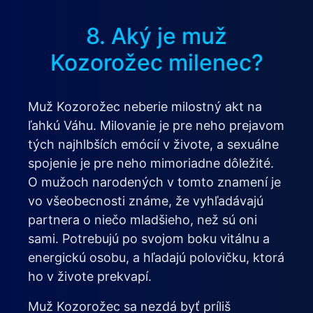
8. Aký je muž
Kozorožec milenec?
Muž Kozorožec neberie milostný akt na
ľahkú Váhu. Milovanie je pre neho prejavom
tých najhlbších emócií v živote, a sexuálne
spojenie je pre neho mimoriadne dôležité.
O mužoch narodených v tomto znamení je
vo všeobecnosti známe, že vyhľadávajú
partnera o niečo mladšieho, než sú oni
sami. Potrebujú po svojom boku vitálnu a
energickú osobu, a hľadajú polovičku, ktorá
ho v živote prekvapí.
Muž Kozorožec sa nezdá byť príliš