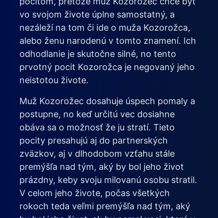
pocitom, pretože muž Kozorožec chce byť
vo svojom živote úplne samostatný, a
nezáleží na tom či ide o muža Kozorožca,
alebo ženu narodenú v tomto znamení. Ich
odhodlanie je skutočne silné, no tento
prvotný pocit Kozorožca je negovaný jeho
neistotou živote.
Muž Kozorožec dosahuje úspech pomaly a
postupne, no keď určitú vec dosiahne
obáva sa o možnosť že ju stratí. Tieto
pocity presahujú aj do partnerských
zväzkov, aj v dlhodobom vzťahu stále
premýšľa nad tým, aký by bol jeho život
prázdny, keby svoju milovanú osobu stratil.
V celom jeho živote, počas všetkých
rokoch teda veľmi premýšľa nad tým, aký