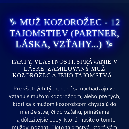
♑ MUŽ KOZOROŽEC - 12
TAJOMSTIEV (PARTNER,
LÁSKA, VZŤAHY...) ♑
FAKTY, VLASTNOSTI, SPRÁVANIE V
LÁSKE, ZAMILOVANÝ MUŽ
KOZOROŽEC A JEHO TAJOMSTVÁ...
Pre všetkých tých, ktorí sa nachádzajú vo
vzťahu s mužom kozorožcom, alebo pre tých,
ktorí sa s mužom kozorožcom chystajú do
manželstva, či do vzťahu, prinášame
najdôležitejšie body, ktoré musíte o tomto
mužovi poznať. Tieto tajomstvá, ktoré vám