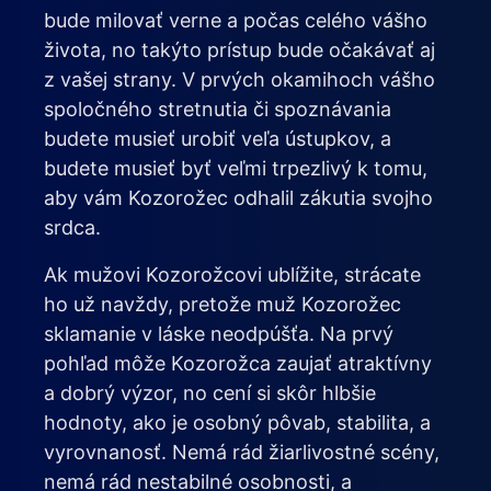
bude milovať verne a počas celého vášho
života, no takýto prístup bude očakávať aj
z vašej strany. V prvých okamihoch vášho
spoločného stretnutia či spoznávania
budete musieť urobiť veľa ústupkov, a
budete musieť byť veľmi trpezlivý k tomu,
aby vám Kozorožec odhalil zákutia svojho
srdca.
Ak mužovi Kozorožcovi ublížite, strácate
ho už navždy, pretože muž Kozorožec
sklamanie v láske neodpúšťa. Na prvý
pohľad môže Kozorožca zaujať atraktívny
a dobrý výzor, no cení si skôr hlbšie
hodnoty, ako je osobný pôvab, stabilita, a
vyrovnanosť. Nemá rád žiarlivostné scény,
nemá rád nestabilné osobnosti, a