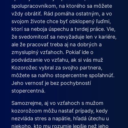
spolupracovníkom, na ktorého sa môžete
vždy obrátiť. Rád pomáha ostatným, a vo
svojom živote chce byť obklopený ľuďmi,
ktorí sa neboja úspechu a tvrdej práce. Vie,
že svedomitosť sa nevyžaduje len v kariére,
ale že pracovať treba aj na dobrých a
zmysluplný vzťahoch. Pokiaľ ide o
podvádzanie vo vzťahu, ak si vás muž
Kozorožec vybral za svojho partnera,
môžete sa naňho stopercentne spoľahnúť.
Jeho vernosť je bez pochybností
stopercentná.
Samozrejme, aj vo vzťahoch s mužom
kozorožcom môžu nastať prípady, kedy
nezvláda stres a napätie, hľadá útechu u
niekoho, kto mu rozumie lepšie než jeho