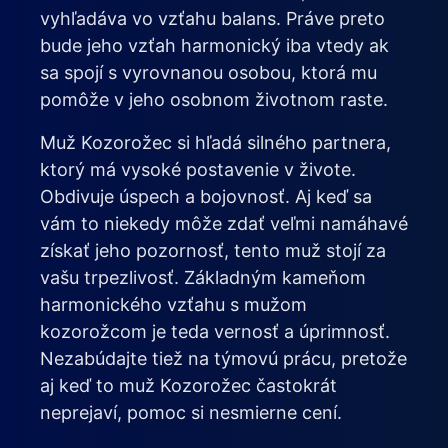
vyhľadáva vo vzťahu balans. Práve preto
bude jeho vzťah harmonický iba vtedy ak
sa spojí s vyrovnanou osobou, ktorá mu
pomôže v jeho osobnom životnom raste.
Muž Kozorožec si hľadá silného partnera,
ktorý má vysoké postavenie v živote.
Obdivuje úspech a bojovnosť. Aj keď sa
vám to niekedy môže zdať veľmi namáhavé
získať jeho pozornosť, tento muž stojí za
vašu trpezlivosť. Základným kameňom
harmonického vzťahu s mužom
kozorožcom je teda vernosť a úprimnosť.
Nezabúdajte tiež na týmovú prácu, pretože
aj keď to muž Kozorožec častokrát
neprejaví, pomoc si nesmierne cení.