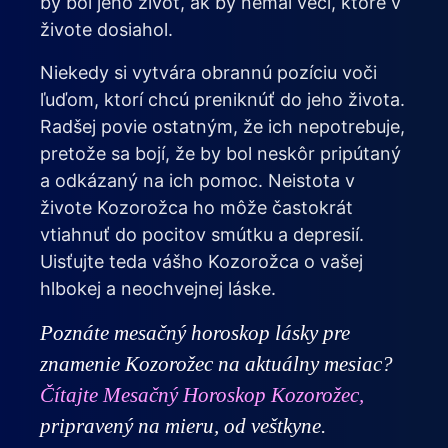
by bol jeho život, ak by nemal veci, ktoré v
živote dosiahol.
Niekedy si vytvára obrannú pozíciu voči
ľuďom, ktorí chcú preniknúť do jeho života.
Radšej povie ostatným, že ich nepotrebuje,
pretože sa bojí, že by bol neskôr pripútaný
a odkázaný na ich pomoc. Neistota v
živote Kozorožca ho môže častokrát
vtiahnuť do pocitov smútku a depresií.
Uisťujte teda vášho Kozorožca o vašej
hlbokej a neochvejnej láske.
Poznáte mesačný horoskop lásky pre
znamenie Kozorožec na aktuálny mesiac?
Čítajte Mesačný Horoskop Kozorožec,
pripravený na mieru, od veštkyne.