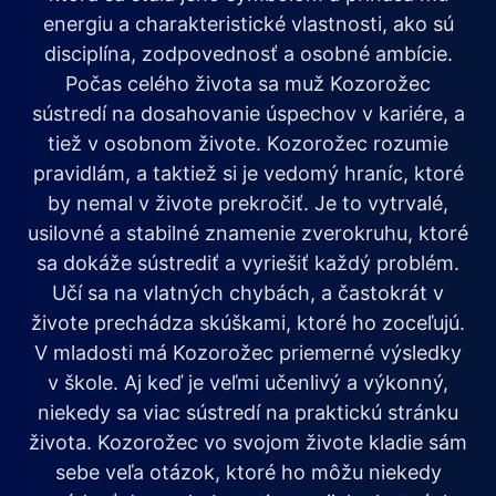
energiu a charakteristické vlastnosti, ako sú
disciplína, zodpovednosť a osobné ambície.
Počas celého života sa muž Kozorožec
sústredí na dosahovanie úspechov v kariére, a
tiež v osobnom živote. Kozorožec rozumie
pravidlám, a taktiež si je vedomý hraníc, ktoré
by nemal v živote prekročiť. Je to vytrvalé,
usilovné a stabilné znamenie zverokruhu, ktoré
sa dokáže sústrediť a vyriešiť každý problém.
Učí sa na vlatných chybách, a častokrát v
živote prechádza skúškami, ktoré ho zoceľujú.
V mladosti má Kozorožec priemerné výsledky
v škole. Aj keď je veľmi učenlivý a výkonný,
niekedy sa viac sústredí na praktickú stránku
života. Kozorožec vo svojom živote kladie sám
sebe veľa otázok, ktoré ho môžu niekedy