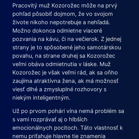
Pracovitý muž Kozorožec môže na prvý
pohľad pôsobiť dojmom, že vo svojom
živote nikoho nepotrebuje a nehľadá.
Možno dokonca odmietne viaceré
pozvania na kávu, či na večierok. Z jednej
strany je to spôsobené jeho samotárskou
povahu, na strane druhej sa Kozorožec
veľmi obáva odmietnutia v láske. Muž
Kozorožec je však veľmi rád, ak sa oňho
zaujíma atraktívna žena, ak má možnosť
viesť dlhé a zmysluplné rozhovory s
niekým inteligentným.
Už po prvom pohári vína nemá problém sa
s vami rozprávať aj o hlbších
emocionálnych pocitoch. Táto vlastnosť k
nemu priťahuje hlavne tie znamenia