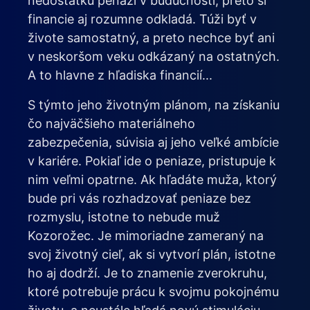
nedostatku peňazí v budúcnosti, preto si
financie aj rozumne odkladá. Túži byť v
živote samostatný, a preto nechce byť ani
v neskoršom veku odkázaný na ostatných.
A to hlavne z hľadiska financií...
S týmto jeho životným plánom, na získaniu
čo najväčšieho materiálneho
zabezpečenia, súvisia aj jeho veľké ambície
v kariére. Pokiaľ ide o peniaze, pristupuje k
nim veľmi opatrne. Ak hľadáte muža, ktorý
bude pri vás rozhadzovať peniaze bez
rozmyslu, istotne to nebude muž
Kozorožec. Je mimoriadne zameraný na
svoj životný cieľ, ak si vytvorí plán, istotne
ho aj dodrží. Je to znamenie zverokruhu,
ktoré potrebuje prácu k svojmu pokojnému