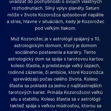
uvádzať do pochybnosti o svojich vlastných
rozhodnutiach. Silný vplyv planéty Saturn
môže v živote Kozorožca spôsobovať napätie
a stres, hlavne v situáciách, kedy je Kozorožec
pod veľkým tlakom.
Muž Kozorožec je v astrológii spájaný s 10.
astrologickým domom, ktorý je domom
sociálneho postavenia a kariéry. Tento
astrologický dom sa spája s tarotovou kartou
koleso šťastia, a predstavuje veľký úspech,
rodinné zázemie, či ambície, ktoré Kozorožca
sprevádzajú počas celého života. Koleso
šťastia sa pokladá za jednu z najšťastnejších
tarotových kariet. Prináša Kozorožcovi veľkú
silu a stabilitu. Koleso šťastia sa v astrológii
taktiež spája s veľkou múdrosťou, ktorou sa