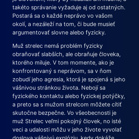
takéto správanie vyžaduje aj od ostatných.
Postará sa o každé neprávo vo vašom
okolí, a nezáleží na tom, či bude musieť
argumentovať slovne alebo fyzicky.
Muž strelec nemá problém fyzicky
obraňovať slabších, ale obraňuje človeka,
ktorého miluje. V tom momente, ako je
konfrontovaný s neprávom, sa v ňom
zobudí jeho agresia, ktorá je spojená s jeho
vášnivou stránkou života. Nebojí sa
fyzického kontaktu alebo fyzickej potýčky,
a preto sa s mužom strelcom môžete cítiť
skutočne bezpečne. Vo všeobecnosti je
muž Strelec veľmi pokojný človek, no isté
veci a udalosti môžu v jeho živote vyvolať
doslova vášnivú explóziu, kedy dokáže