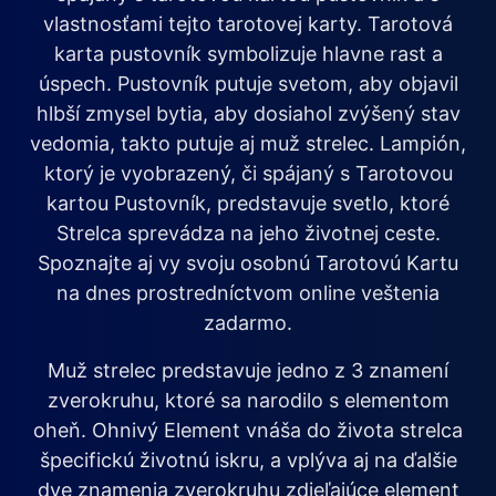
vlastnosťami tejto tarotovej karty. Tarotová
karta pustovník symbolizuje hlavne rast a
úspech. Pustovník putuje svetom, aby objavil
hlbší zmysel bytia, aby dosiahol zvýšený stav
vedomia, takto putuje aj muž strelec. Lampión,
ktorý je vyobrazený, či spájaný s Tarotovou
kartou Pustovník, predstavuje svetlo, ktoré
Strelca sprevádza na jeho životnej ceste.
Spoznajte aj vy svoju osobnú Tarotovú Kartu
na dnes prostredníctvom online veštenia
zadarmo.
Muž strelec predstavuje jedno z 3 znamení
zverokruhu, ktoré sa narodilo s elementom
oheň. Ohnivý Element vnáša do života strelca
špecifickú životnú iskru, a vplýva aj na ďalšie
dve znamenia zverokruhu zdieľajúce element