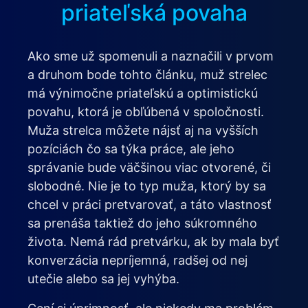
priateľská povaha
Ako sme už spomenuli a naznačili v prvom
a druhom bode tohto článku, muž strelec
má výnimočne priateľskú a optimistickú
povahu, ktorá je obľúbená v spoločnosti.
Muža strelca môžete nájsť aj na vyšších
pozíciách čo sa týka práce, ale jeho
správanie bude väčšinou viac otvorené, či
slobodné. Nie je to typ muža, ktorý by sa
chcel v práci pretvarovať, a táto vlastnosť
sa prenáša taktiež do jeho súkromného
života. Nemá rád pretvárku, ak by mala byť
konverzácia nepríjemná, radšej od nej
utečie alebo sa jej vyhýba.