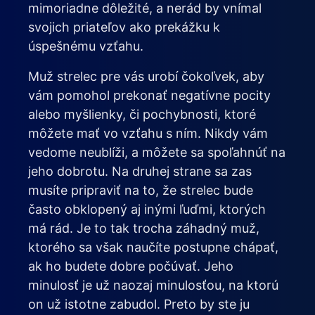
mimoriadne dôležité, a nerád by vnímal
svojich priateľov ako prekážku k
úspešnému vzťahu.
Muž strelec pre vás urobí čokoľvek, aby
vám pomohol prekonať negatívne pocity
alebo myšlienky, či pochybnosti, ktoré
môžete mať vo vzťahu s ním. Nikdy vám
vedome neublíži, a môžete sa spoľahnúť na
jeho dobrotu. Na druhej strane sa zas
musíte pripraviť na to, že strelec bude
často obklopený aj inými ľuďmi, ktorých
má rád. Je to tak trocha záhadný muž,
ktorého sa však naučíte postupne chápať,
ak ho budete dobre počúvať. Jeho
minulosť je už naozaj minulosťou, na ktorú
on už istotne zabudol. Preto by ste ju