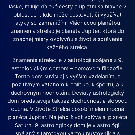
láske, miluje ďaleké cesty a uplatní sa hlavne v
oblastiach, kde môže cestovať, či využívať
styky so zahraničím. Vládnucou planétou
znamenia strelec je planéta Jupiter, ktorá do
značnej miery ovplyvňuje život a správanie
každého strelca.
Znamenie strelec je v astrológii spájané s 9.
astrologickým domom – domovom filozofie.
Tento dom súvisí aj s vyšším vzdelaním, s
pozitívnym vzťahom k politike, k športu, a k
duchovným hodnotám. Deviaty astrologický
dom predstavuje taktiež duchovnosť a slobodu
ducha. V živote Strelca pôsobí nielen mocná
planéta Jupiter. Na jeho život vplýva aj planéta
Saturn. 9. astrologický dom je v astrológii
spájaný s tarotovou kartou pustovník a s