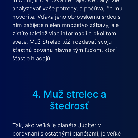
mužom, ktorý dáva tie najlepšie dary. Vie
analyzovať vaše potreby, a počúva, čo mu
hovoríte. Vďaka jeho obrovskému srdcu s
ním zažijete nielen množstvo zábavy, ale
zistíte taktiež viac informácií o okolitom
svete. Muž Strelec túži rozdávať svoju
šťastnú povahu hlavne tým ľuďom, ktorí
šťastie hľadajú.
4. Muž strelec a
štedrosť
Tak, ako veľká je planéta Jupiter v
porovnaní s ostatnými planétami, je veľké