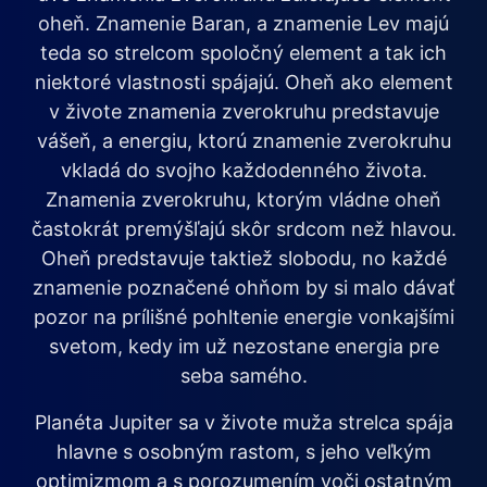
oheň. Znamenie Baran, a znamenie Lev majú
teda so strelcom spoločný element a tak ich
niektoré vlastnosti spájajú. Oheň ako element
v živote znamenia zverokruhu predstavuje
vášeň, a energiu, ktorú znamenie zverokruhu
vkladá do svojho každodenného života.
Znamenia zverokruhu, ktorým vládne oheň
častokrát premýšľajú skôr srdcom než hlavou.
Oheň predstavuje taktiež slobodu, no každé
znamenie poznačené ohňom by si malo dávať
pozor na prílišné pohltenie energie vonkajšími
svetom, kedy im už nezostane energia pre
seba samého.
Planéta Jupiter sa v živote muža strelca spája
hlavne s osobným rastom, s jeho veľkým
optimizmom a s porozumením voči ostatným