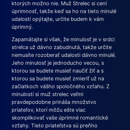
ktorých možno nie. Muž Strelec si cení
úprimnosť, takže keď sa ho na tieto minulé
udalosti opýtajte, určite budem k vám
úprimný.
Zapamätajte si však, že minulosť je v srdci
strelca už dávno zabudnutá, takže určite
nemusíte rozoberať udalosti dávno minulé.
Jeho minulosť je jednoducho vecou, s
ktorou sa budete musieť naučiť žiť a s
ktorou sa budete musieť zmieriť už na
začiatkoch vášho spoločného vzťahu. Z
minulosti si muž strelec veľmi
pravdepodobne prináša množstvo
priateľov, ktorí môžu ešte viac
skomplikovať vaše úprimné romantické
vzťahy. Tieto priateľstva sú preňho