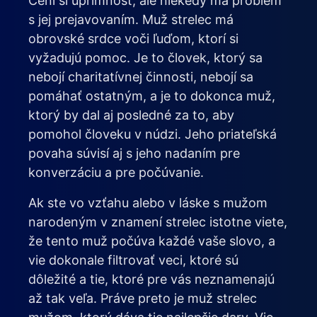
Cení si úprimnosť, ale niekedy ma problém
s jej prejavovaním. Muž strelec má
obrovské srdce voči ľuďom, ktorí si
vyžadujú pomoc. Je to človek, ktorý sa
nebojí charitatívnej činnosti, nebojí sa
pomáhať ostatným, a je to dokonca muž,
ktorý by dal aj posledné za to, aby
pomohol človeku v núdzi. Jeho priateľská
povaha súvisí aj s jeho nadaním pre
konverzáciu a pre počúvanie.
Ak ste vo vzťahu alebo v láske s mužom
narodeným v znamení strelec istotne viete,
že tento muž počúva každé vaše slovo, a
vie dokonale filtrovať veci, ktoré sú
dôležité a tie, ktoré pre vás neznamenajú
až tak veľa. Práve preto je muž strelec