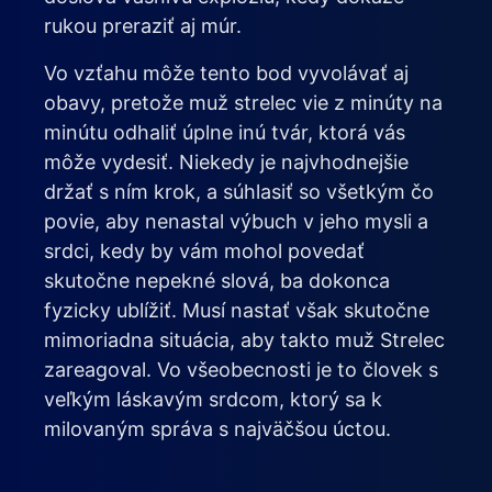
rukou preraziť aj múr.
Vo vzťahu môže tento bod vyvolávať aj
obavy, pretože muž strelec vie z minúty na
minútu odhaliť úplne inú tvár, ktorá vás
môže vydesiť. Niekedy je najvhodnejšie
držať s ním krok, a súhlasiť so všetkým čo
povie, aby nenastal výbuch v jeho mysli a
srdci, kedy by vám mohol povedať
skutočne nepekné slová, ba dokonca
fyzicky ublížiť. Musí nastať však skutočne
mimoriadna situácia, aby takto muž Strelec
zareagoval. Vo všeobecnosti je to človek s
veľkým láskavým srdcom, ktorý sa k
milovaným správa s najväčšou úctou.