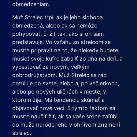
obmedzeniam.
Muž Strelec trpí, ak je jeho sloboda
obmedzená, alebo ak sa nemôže
pohybovať, či žiť tak, ako si on sám
predstavuje. Vo vzťahu so strelcom sa
musíte pripraviť na to, že niekedy budete
musieť svoje kufre zabaliť zo dňa na deň, a
vycestovať za novým, veľkým
dobrodružstvom. Muž Strelec sa rád
potuluje po svete, alebo aj po večierkoch,
alebo po nových uličkách v meste, v
ktorom žije. Má tendenciu skúmať a
objavovať nové veci. S týmto faktom sa
musíte naučiť žiť, ak sa vaše srdce zaľúbi
do muža narodeného v ohnivom znamení
strelec.