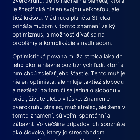
zverokruhu. Je to nádherná planéta, ktorá
je špecifická nielen svojou veľkosťou, ale
tiež krásou. Vládnuca planéta Strelca
prináša mužom v tomto znamení veľký
optimizmus, a možnosť dívať sa na
problémy a komplikácie s nadhľadom.
Optimistická povaha muža strelca láka do
jeho okolia hlavne pozitívnych ľudí, ktorí s
ním chcú zdieľať jeho šťastie. Tento muž je
nielen optimista, ale miluje taktiež slobodu
a nezáleží na tom či sa jedna o slobodu v
práci, živote alebo v láske. Znamenie
zverokruhu strelec, muž strelec, ale žena v
tomto znamení, sú veľmi spontánní a
zábavní. Vo väčšine prípadov ich spoznáte
ako človeka, ktorý je stredobodom