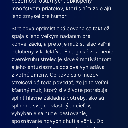
pozornosti ostatných, obklopený
množstvom priateľov, ktorí s ním zdieľajú
jeho zmysel pre humor.
Strelcova optimistická povaha sa taktiež
spája s jeho veľkým nadaním pre
konverzáciu, a preto je muž strelec veľmi
obľúbený v kolektíve. Energické znamenie
zverokruhu strelec je skvelý motivátorom,
a jeho entuziazmus doslova vyhľadáva
životné zmeny. Celkovo sa o mužovi
strelcovi dá teda povedať, že je to veľmi
šťastný muž, ktorý si v živote potrebuje
splniť hlavne základné potreby, ako sú
splnenie svojich vlastných cieľov,
vyhýbanie sa nude, cestovanie,
spoznávanie nových chuti a vôni... Do