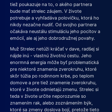
tiež poukazuje na to, o akého partnera
bude mať strelec záujem. V živote
potrebuje a vyhľadáva polovičku, ktorá ho
nikdy nezačne nudiť. Od svojho partnera
očakáva neustálu stimuláciu jeho pocitov a
emócií, ale aj jeho dobrodružnej povahy.
Muž Strelec netúži kráčať v dave, radšej si
nájde inú - vlastnú životnú cestu. Jeho
enormná energia môže byť problematická
pre niektoré znamenia zverokruhu, ktoré
skôr túžia po rodinnom krbe, po teplom
domove a pre tiež znamenie zverokruhu,
ktoré v živote odmietajú zmenu. Strelec si
teda v živote určite neporozumie so
znamením rak, alebo zoznámením býk,
ktoré sa zmeny doslova bojí, pretože tieto