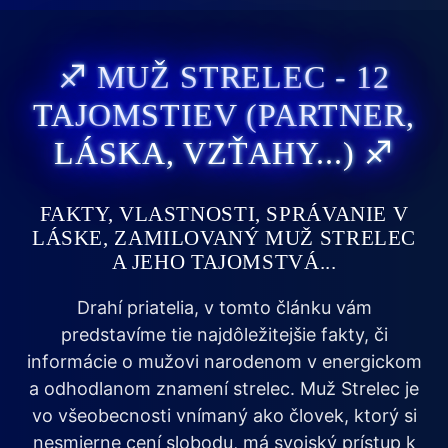
♐ MUŽ STRELEC - 12
TAJOMSTIEV (PARTNER,
LÁSKA, VZŤAHY...) ♐
FAKTY, VLASTNOSTI, SPRÁVANIE V
LÁSKE, ZAMILOVANÝ MUŽ STRELEC
A JEHO TAJOMSTVÁ...
Drahí priatelia, v tomto článku vám
predstavíme tie najdôležitejšie fakty, či
informácie o mužovi narodenom v energickom
a odhodlanom znamení strelec. Muž Strelec je
vo všeobecnosti vnímaný ako človek, ktorý si
nesmierne cení slobodu, má svojský prístup k