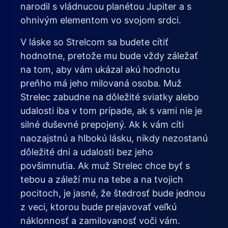
narodil s vládnucou planétou Jupiter a s
ohnivým elementom vo svojom srdci.
V láske so Strelcom sa budete cítiť
hodnotne, pretože mu bude vždy záležať
na tom, aby vám ukázal akú hodnotu
preňho má jeho milovaná osoba. Muž
Strelec zabudne na dôležité sviatky alebo
udalosti iba v tom prípade, ak s vami nie je
silné duševné prepojený. Ak k vám cíti
naozajstnú a hlbokú lásku, nikdy nezostanú
dôležité dni a udalosti bez jeho
povšimnutia. Ak muž Strelec chce byť s
tebou a záleží mu na tebe a na tvojich
pocitoch, je jasné, že štedrosť bude jednou
z veci, ktorou bude prejavovať veľkú
náklonnosť a zamilovanosť voči vám.