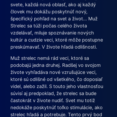
svete, každá nová oblasť, ako aj každý
človek mu dokážu poskytnúť nový,
špecifický pohľad na svet a život... Muž
Strelec sa túži počas celého života
vzdelávať, miluje spoznávanie nových
kultúr a cudzie veci, ktoré môže postupne
preskúmavať. V živote hľadá odlišnosti.
Muž strelec nemá rád veci, ktoré sa
podobajú jedna druhej. Radšej vo svojom
živote vyhľadáva nové vzrušujúce veci,
ktoré sú odlišné od všetkého, čo doposiaľ
videl, alebo zažil. S touto jeho vlastnosťou
súvisí aj predpoklad, že strelec sa bude
častokrát v živote nudiť. Svet mu totiž
nedokáže poskytnúť toľko stimulácie, ako
strelec hľadá a potrebuje. Tento prvý bod