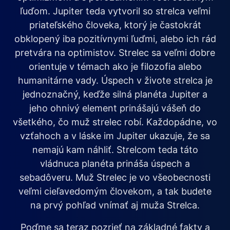
ľuďom. Jupiter teda vytvoril so strelca veľmi
priateľského človeka, ktorý je častokrát
obklopený iba pozitívnymi ľuďmi, alebo ich rád
pretvára na optimistov. Strelec sa veľmi dobre
orientuje v témach ako je filozofia alebo
humanitárne vady. Úspech v živote strelca je
jednoznačný, keďže silná planéta Jupiter a
jeho ohnivý element prinášajú vášeň do
všetkého, čo muž strelec robí. Každopádne, vo
vzťahoch a v láske im Jupiter ukazuje, že sa
nemajú kam náhliť. Strelcom teda táto
vládnuca planéta prináša úspech a
sebadôveru. Muž Strelec je vo všeobecnosti
veľmi cieľavedomým človekom, a tak budete
na prvý pohľad vnímať aj muža Strelca.
Poďme sa teraz pozrieť na základné fakty a