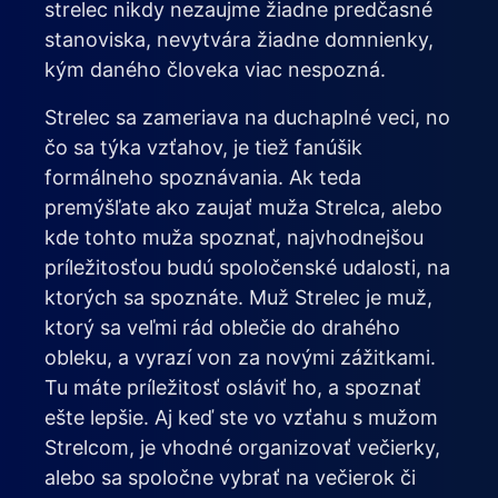
strelec nikdy nezaujme žiadne predčasné
stanoviska, nevytvára žiadne domnienky,
kým daného človeka viac nespozná.
Strelec sa zameriava na duchaplné veci, no
čo sa týka vzťahov, je tiež fanúšik
formálneho spoznávania. Ak teda
premýšľate ako zaujať muža Strelca, alebo
kde tohto muža spoznať, najvhodnejšou
príležitosťou budú spoločenské udalosti, na
ktorých sa spoznáte. Muž Strelec je muž,
ktorý sa veľmi rád oblečie do drahého
obleku, a vyrazí von za novými zážitkami.
Tu máte príležitosť osláviť ho, a spoznať
ešte lepšie. Aj keď ste vo vzťahu s mužom
Strelcom, je vhodné organizovať večierky,
alebo sa spoločne vybrať na večierok či