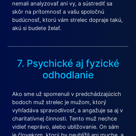
nemali analyzovať ani vy, a sústrediť sa
skôr na prítomnosť a vašu spoločnú
budúcnosť, ktorú vám strelec dopraje takú,
akú si budete želať.
7. Psychické aj fyzické
odhodlanie
Ako sme už spomenuli v predchádzajúcich
bodoch muž strelec je mužom, ktorý
vyhľadáva spravodlivosť, a angažuje sa aj v
charitatívnej činnosti. Tento muž nechce
vidieť neprávo, alebo ubližovanie. On sám
je človekom, ktorý by neublížil ani muche, a