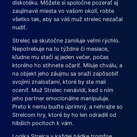
diskotéku. Môžete si spoločne pozerať aj
zaujímavé miesta vo vašom okolí, robte
všetko tak, aby sa váš muž strelec nezačal
nudiť.
Strelec sa skutočne zamiluje veľmi rýchlo.
Nepotrebuje na to týždne či mesiace,
kľudne mu stačí aj jeden večer, počas
ktorého ho stihnete očariť. Miluje chválu, a
na objekt jeho záujmu sa snaží zapôsobiť
svojimi znalosťami, ktoré by ste mali
oceniť. Muž Strelec nenávidí, keď s ním
jeho partner emocionálne manipuluje.
Preto k nemu buďte úprimný, a nehrajte so
Strelcom hry, ktoré by ho len odradili od
hlbších pocitoch k vám.
Logika Strelca v každej hádke tromfne