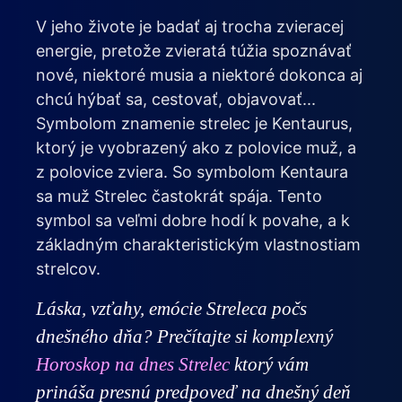
V jeho živote je badať aj trocha zvieracej
energie, pretože zvieratá túžia spoznávať
nové, niektoré musia a niektoré dokonca aj
chcú hýbať sa, cestovať, objavovať...
Symbolom znamenie strelec je Kentaurus,
ktorý je vyobrazený ako z polovice muž, a
z polovice zviera. So symbolom Kentaura
sa muž Strelec častokrát spája. Tento
symbol sa veľmi dobre hodí k povahe, a k
základným charakteristickým vlastnostiam
strelcov.
Láska, vzťahy, emócie Streleca počs
dnešného dňa? Prečítajte si komplexný
Horoskop na dnes Strelec
ktorý vám
prináša presnú predpoveď na dnešný deň