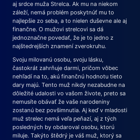
aj srdce muža Strelca. Ak mu na niekom
záleží, nemá problém poskytnúť mu to
najlepšie zo seba, a to nielen duševne ale aj
finančne. O mužovi strelcovi sa dá
jednoznačne povedať, že je to jedno z
najštedrejších znamení zverokruhu.
Svoju milovanú osobu, svoju lásku,
častokrát zahrňuje darmi, pričom vôbec
nehľadí na to, akú finančnú hodnotu tieto
dary majú. Tento muž nikdy nezabudne na
dôležité udalosti vo vašom živote, preto sa
nemusíte obávať že vaše narodeniny
zostanú bez povšimnutia. Aj keď v mladosti
muž strelec nemá veľa peňazí, aj z tých
posledných by obdaroval osobu, ktorú
miluje. Takýto štědrý je váš muž, ktorý sa