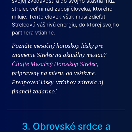
svojej zvedavosti a do svojho šťastia muž
strelec veľmi rád zapojí človeka, ktorého
miluje. Tento človek však musí zdieľať
Strelcovú vášnivú energiu, do ktorej svojho
partnera vtiahne.
Poznáte mesačný horoskop lásky pre
znamenie Strelec na aktuálny mesiac?
Čítajte Mesačný Horoskop Strelec,
pripravený na mieru, od veštkyne.
Predpoveď lásky, vzťahov, zdravia aj
financií zadarmo!
3. Obrovské srdce a