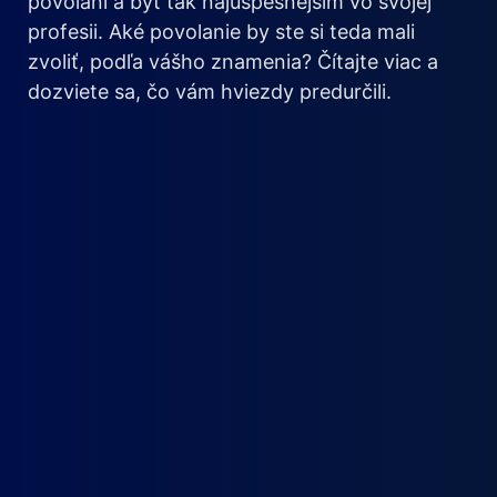
povolaní a byť tak najúspešnejším vo svojej
profesii. Aké povolanie by ste si teda mali
zvoliť, podľa vášho znamenia? Čítajte viac a
dozviete sa, čo vám hviezdy predurčili.