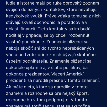
ľudia a istotne majú po ruke obrovský zoznam
svojích dôležitých kontaktov, ktoré neváhajú
kedykoľvek využit. Práve vďaka tomu sa z nich
stávajú skvelí obchodníci a poradcovia v
oblasti financií. Tieto kontakty sa im budú
hodiť aj v prípade, že by chceli rozbehnúť
vlastné podnikanie. Znamenie blíženci sa
neboja skočiť ani do týchto neprebádaných
vôd a po tvrdej drine z nich bývajú skutočne
úspešní podnikatelia. Znamenie blíženci sa
dokonale uplatnia aj v úlohe politikov, ba
dokonca prezidentov. Viacerí Americkí
prezidenti sa narodili presne v tomto znamení.
Ak máte dieťa, ktoré sa narodilo v tomto
znamení a rozhodne sa pre nejaký šport,
rozhodne ho v tom podporujte. V tomto
znamení má totiž šancu, stať sa skutočne