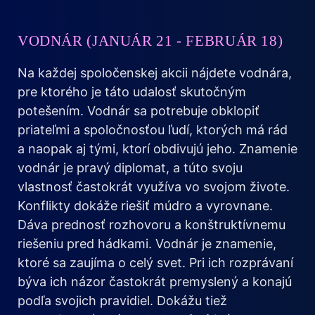
VODNÁR (JANUÁR 21 - FEBRUÁR 18)
Na každej spoločenskej akcii nájdete vodnára,
pre ktorého je táto udalosť skutočným
potešením. Vodnár sa potrebuje obklopiť
priateľmi a spoločnosťou ľudí, ktorých má rád
a naopak aj tými, ktorí obdivujú jeho. Znamenie
vodnár je pravý diplomat, a túto svoju
vlastnosť častokrát využíva vo svojom živote.
Konflikty dokáže riešiť múdro a vyrovnane.
Dáva prednosť rozhovoru a konštruktívnemu
riešeniu pred hádkami. Vodnár je znamenie,
ktoré sa zaujíma o celý svet. Pri ich rozprávaní
býva ich názor častokrát premyslený a konajú
podľa svojich pravidiel. Dokážu tiež