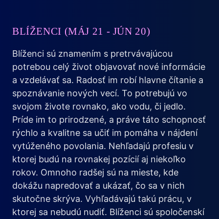
BLÍŽENCI (MÁJ 21 - JÚN 20)
Blíženci sú znamením s pretrvávajúcou
potrebou celý život objavovať nové informácie
a vzdelávať sa. Radosť im robí hlavne čítanie a
spoznávanie nových vecí. To potrebujú vo
svojom živote rovnako, ako vodu, či jedlo.
Príde im to prirodzené, a práve táto schopnosť
rýchlo a kvalitne sa učiť im pomáha v nájdení
vytúženého povolania. Nehľadajú profesiu v
ktorej budú na rovnakej pozícií aj niekoľko
rokov. Omnoho radšej sú na mieste, kde
dokážu napredovať a ukázať, čo sa v nich
skutočne skrýva. Vyhľadávajú takú prácu, v
ktorej sa nebudú nudiť. Blíženci sú spoločenskí