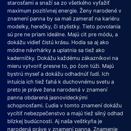
starosťami a snaží sa zo všetkého vyťažiť
maximum pozitívnej energie. Ženy narodené v
znamení panna by sa mali zamerať na kariéru
modelky, herečky, či stylistky. Tieto povolania
sú pre ne priam ideálne. Majú cit pre módu, a
dokážu vidieť čistú krásu. Hodia sa aj ako
módne návrhárky a uplatnia sa tiež ako
kaderníčky. Dokážu každému zákazníkovi na
mieru vytvoriť presne to, po čom túži. Majú
bystrú myseľ a dokážu odhadnúť ľudí. Ich
intuícia ich tiež ťahá k duchovnému svetu a
preto je práve žena narodená v znamení
panna obdarená jasnovideckými
schopnosťami. Ľudia v tomto znamení dokážu
vycítiť nebezpečenstvo a majú tiež silný odhad
blízkej budúcnosti. Aj naša veštkyňa je
narodená práve v znamení panna. Znamenie