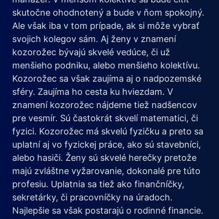
skutočne ohodnotený a bude v ňom spokojný.
Ale však iba v tom prípade, ak si môže vybrať
svojich kolegov sám. Aj ženy v znamení
kozorožec bývajú skvelé vedúce, či už
menšieho podniku, alebo menšieho kolektívu.
Kozorožec sa však zaujíma aj o nadpozemské
sféry. Zaujíma ho cesta ku hviezdam. V
znamení kozorožec nájdeme tiež nadšencov
pre vesmír. Sú častokrát skvelí matematici, či
fyzici. Kozorožec má skvelú fyzičku a preto sa
uplatní aj vo fyzickej práce, ako sú stavebníci,
alebo hasiči. Ženy sú skvelé herečky pretože
majú zvláštne vyžarovanie, dokonalé pre túto
profesiu. Uplatnia sa tiež ako finančníčky,
sekretárky, či pracovníčky na úradoch.
Najlepšie sa však postarajú o rodinné financie.