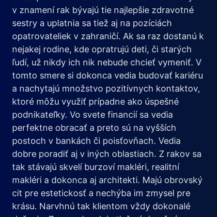
v znamení rak bývajú tie najlepšie zdravotné
sestry a uplatnia sa tiež aj na pozíciách
opatrovateliek v zahraničí. Ak sa raz dostanú k
nejakej rodine, kde opratrujú deti, či starých
ľudí, už nikdy ich nik nebude chcieť vymeniť. V
tomto smere si dokonca vedia budovať kariéru
a nachytajú množstvo pozitívnych kontaktov,
ktoré môžu využiť prípadne ako úspešné
podnikateľky. Vo svete financií sa vedia
perfektne obracať a preto sú na vyšších
postoch v bankách či poisťovňach. Vedia
dobre poradiť aj v iných oblastiach. Z rakov sa
tak stávajú skvelí burzoví makléri, realitní
makléri a dokonca aj architekti. Majú obrovský
cit pre estetickosť a nechýba im zmysel pre
krásu. Narvhnú tak klientom vždy dokonalé