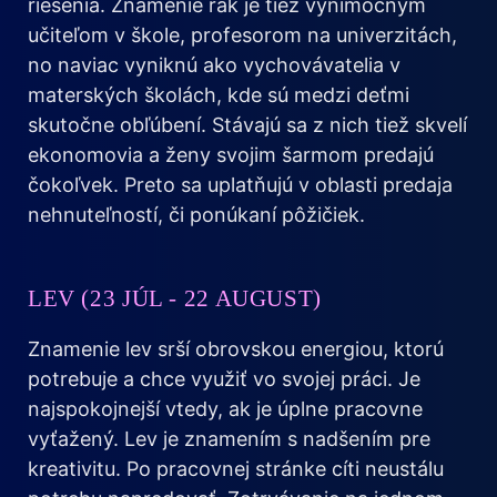
riešenia. Znamenie rak je tiež výnimočným
učiteľom v škole, profesorom na univerzitách,
no naviac vyniknú ako vychovávatelia v
materských školách, kde sú medzi deťmi
skutočne obľúbení. Stávajú sa z nich tiež skvelí
ekonomovia a ženy svojim šarmom predajú
čokoľvek. Preto sa uplatňujú v oblasti predaja
nehnuteľností, či ponúkaní pôžičiek.
LEV (23 JÚL - 22 AUGUST)
Znamenie lev srší obrovskou energiou, ktorú
potrebuje a chce využiť vo svojej práci. Je
najspokojnejší vtedy, ak je úplne pracovne
vyťažený. Lev je znamením s nadšením pre
kreativitu. Po pracovnej stránke cíti neustálu