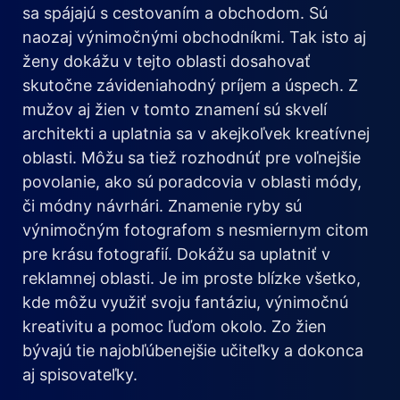
sa spájajú s cestovaním a obchodom. Sú
naozaj výnimočnými obchodníkmi. Tak isto aj
ženy dokážu v tejto oblasti dosahovať
skutočne závideniahodný príjem a úspech. Z
mužov aj žien v tomto znamení sú skvelí
architekti a uplatnia sa v akejkoľvek kreatívnej
oblasti. Môžu sa tiež rozhodnúť pre voľnejšie
povolanie, ako sú poradcovia v oblasti módy,
či módny návrhári. Znamenie ryby sú
výnimočným fotografom s nesmiernym citom
pre krásu fotografií. Dokážu sa uplatniť v
reklamnej oblasti. Je im proste blízke všetko,
kde môžu využiť svoju fantáziu, výnimočnú
kreativitu a pomoc ľuďom okolo. Zo žien
bývajú tie najobľúbenejšie učiteľky a dokonca
aj spisovateľky.