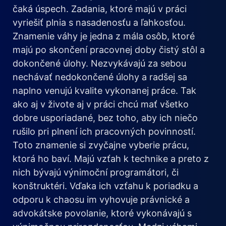
čaká úspech. Zadania, ktoré majú v práci
vyriešiť plnia s nasadenosťu a ľahkosťou.
Znamenie váhy je jedna z mála osôb, ktoré
majú po skončení pracovnej doby čistý stôl a
dokončené úlohy. Nezvykávajú za sebou
nechávať nedokončené úlohy a radšej sa
naplno venujú kvalite vykonanej práce. Tak
ako aj v živote aj v práci chcú mať všetko
dobre usporiadané, bez toho, aby ich niečo
rušilo pri plnení ich pracovných povinností.
Toto znamenie si zvyčajne vyberie prácu,
ktorá ho baví. Majú vzťah k technike a preto z
nich bývajú výnimoční programátori, či
konštruktéri. Vďaka ich vzťahu k poriadku a
odporu k chaosu im vyhovuje právnické a
advokátske povolanie, ktoré vykonávajú s