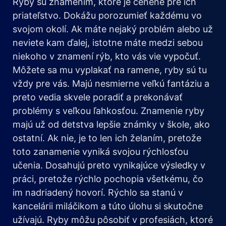
Ryby sú znamením, ktoré je cenené pre ich
priateľstvo. Dokážu porozumieť každému vo
svojom okolí. Ak máte nejaký problém alebo už
neviete kam ďalej, istotne máte medzi sebou
niekoho v znamení rýb, kto vás vie vypočuť.
Môžete sa mu vyplakať na ramene, ryby sú tu
vždy pre vás. Majú nesmierne veľkú fantáziu a
preto vedia skvele poradiť a prekonávať
problémy s veľkou ľahkosťou. Znamenie ryby
majú už od detstva lepšie známky v škole, ako
ostatní. Ak nie, je to len ich želaním, pretože
toto zanamenie vyniká svojou rýchlosťou
učenia. Dosahujú preto vynikajúce výsledky v
práci, pretože rýchlo pochopia všetkému, čo
im nadriadený hovorí. Rýchlo sa stanú v
kancelárii miláčikom a túto úlohu si skutočne
užívajú. Ryby môžu pôsobiť v profesiách, ktoré