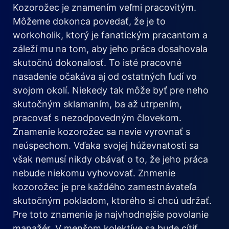
Kozorožec je znamením veľmi pracovitým.
Môžeme dokonca povedať, že je to
workoholik, ktorý je fanatickým pracantom a
záleží mu na tom, aby jeho práca dosahovala
skutočnú dokonalosť. To isté pracovné
nasadenie očakáva aj od ostatných ľudí vo
svojom okolí. Niekedy tak môže byť pre neho
skutočným sklamaním, ba až utrpením,
pracovať s nezodpovedným človekom.
Znamenie kozorožec sa nevie vyrovnať s
neúspechom. Vďaka svojej húževnatosti sa
však nemusí nikdy obávať o to, že jeho práca
nebude niekomu vyhovovať. Znmenie
kozorožec je pre každého zamestnávateľa
skutočným pokladom, ktorého si chcú udržať.
Pre toto znamenie je najvhodnejšie povolanie
manažér. V menšom kolektíve sa bude cítiť