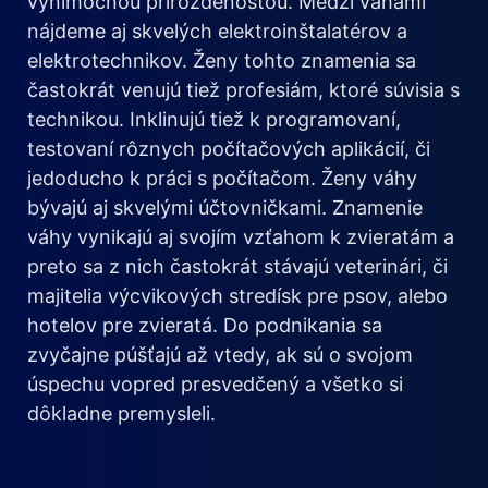
výnimočnou prirozdenosťou. Medzi váhami
nájdeme aj skvelých elektroinštalatérov a
elektrotechnikov. Ženy tohto znamenia sa
častokrát venujú tiež profesiám, ktoré súvisia s
technikou. Inklinujú tiež k programovaní,
testovaní rôznych počítačových aplikácií, či
jedoducho k práci s počítačom. Ženy váhy
bývajú aj skvelými účtovničkami. Znamenie
váhy vynikajú aj svojím vzťahom k zvieratám a
preto sa z nich častokrát stávajú veterinári, či
majitelia výcvikových stredísk pre psov, alebo
hotelov pre zvieratá. Do podnikania sa
zvyčajne púšťajú až vtedy, ak sú o svojom
úspechu vopred presvedčený a všetko si
dôkladne premysleli.