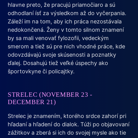
hlavne preto, že pracujú priamočiaro a sú
odhodlaní ísť za výsledkom až do vyčerpania.
Záleží im na tom, aby ich práca nezostávala
nedokončená. Ženy v tomto silnom znamení
by sa mali venovať fylozofii, vedeckým
smerom a tiež sú pre nich vhodné práce, kde
odovzdávajú svoje skúsenosti a poznatky
ďalej. Dosahujú tiež veľké úspechy ako
športovkyne či policajtky.
STRELEC (NOVEMBER 23 -
DECEMBER 21)
Strelec je znamením, ktorého srdce zahorí pri
hľadaní a hľadení do dialok. Túži po objavovaní
zážitkov a zberá si ich do svojej mysle ako tie