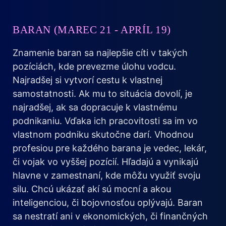
BARAN (MAREC 21 - APRÍL 19)
Znamenie baran sa najlepšie cíti v takých
pozíciách, kde prevezme úlohu vodcu.
Najradšej si vytvorí cestu k vlastnej
samostatnosti. Ak mu to situácia dovolí, je
najradšej, ak sa dopracuje k vlastnému
podnikaniu. Vďaka ich pracovitosti sa im vo
vlastnom podniku skutočne darí. Vhodnou
profesiou pre každého barana je vedec, lekár,
či vojak vo vyššej pozícií. Hľadajú a vynikajú
hlavne v zamestnaní, kde môžu využiť svoju
silu. Chcú ukázať akí sú mocní a akou
inteligenciou, či bojovnosťou oplývajú. Baran
sa nestratí ani v ekonomických, či finančných