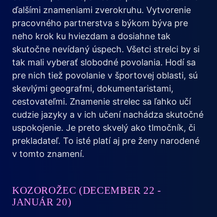
ďalšími znameniami zverokruhu. Vytvorenie
pracovného partnerstva s býkom býva pre
neho krok ku hviezdam a dosiahne tak
skutočne nevídaný úspech. Všetci strelci by si
tak mali vyberať slobodné povolania. Hodí sa
pre nich tiež povolanie v športovej oblasti, sú
skevlými geografmi, dokumentaristami,
cestovateľmi. Znamenie strelec sa ľahko učí
cudzie jazyky a v ich učení nachádza skutočné
uspokojenie. Je preto skvelý ako tlmočník, či
prekladateľ. To isté platí aj pre ženy narodené
v tomto znamení.
KOZOROŽEC (DECEMBER 22 -
JANUÁR 20)