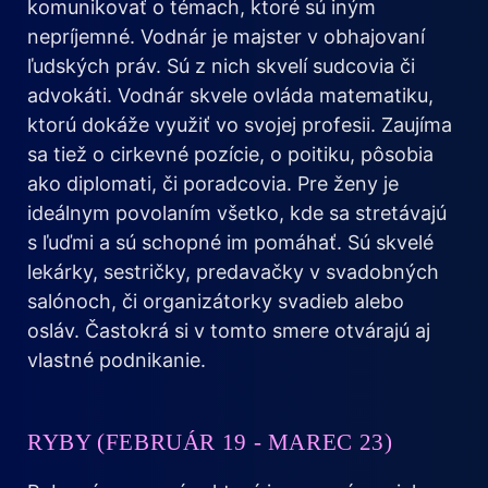
komunikovať o témach, ktoré sú iným
nepríjemné. Vodnár je majster v obhajovaní
ľudských práv. Sú z nich skvelí sudcovia či
advokáti. Vodnár skvele ovláda matematiku,
ktorú dokáže využiť vo svojej profesii. Zaujíma
sa tiež o cirkevné pozície, o poitiku, pôsobia
ako diplomati, či poradcovia. Pre ženy je
ideálnym povolaním všetko, kde sa stretávajú
s ľuďmi a sú schopné im pomáhať. Sú skvelé
lekárky, sestričky, predavačky v svadobných
salónoch, či organizátorky svadieb alebo
osláv. Častokrá si v tomto smere otvárajú aj
vlastné podnikanie.
RYBY (FEBRUÁR 19 - MAREC 23)