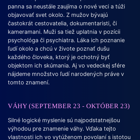
panna sa neustále zaujíma o nové veci a túži
objavovať svet okolo. Z mužov bývajú
častokrát cestovatelia, dokumentaristi, či
kameramani. Muži sa tiež uplatnia v pozícii
psychológa či psychiatra. Láka ich poznanie
ľudí okolo a chcú v živote poznať dušu
každého človeka, ktorý je ochotný byť
objektom ich skúmania. Aj vo vedeckej sfére
nájdeme množstvo ľudí narodených práve v
tomto znamení.
VÁHY (SEPTEMBER 23 - OKTÓBER 23)
Silné logické myslenie sú najpodstatnejšou
výhodou pre znamenie váhy. Vďaka tejto
vlastnosti ich vo vytúženom povolaní s istotou