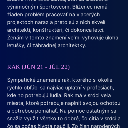
výnimočným športovcom. Blíženec nemá
žiaden problém pracovať na viacerých
projektoch naraz a preto sú z nich skvelí
architekti, konštruktéri, či dokonca letci.
Ženám v tomto znamení veľmi vyhovuje úloha
letušky, či záhradnej architektky.
RAK (JÚN 21 - JÚL 22)
Sympatické znamenie rak, ktorého si okolie
rýchlo obľúbi sa najviac uplatní v profesiách,
kde ho potrebujú ľudia. Rak má v srdci veľa
miesta, ktoré potrebuje naplniť svojou ochotou
a potrebou pomáhať. Na pomoc ostatným sa
snažia využiť všetko to dobré, čo cítia v srdci a
čo sa počas života naučili. Zo žien narodených