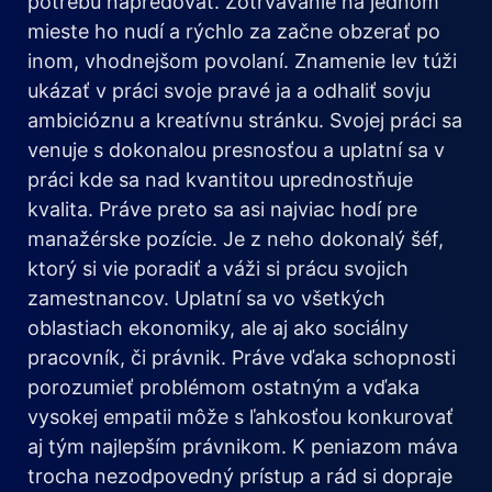
potrebu napredovať. Zotrvávanie na jednom
mieste ho nudí a rýchlo za začne obzerať po
inom, vhodnejšom povolaní. Znamenie lev túži
ukázať v práci svoje pravé ja a odhaliť sovju
ambicióznu a kreatívnu stránku. Svojej práci sa
venuje s dokonalou presnosťou a uplatní sa v
práci kde sa nad kvantitou uprednostňuje
kvalita. Práve preto sa asi najviac hodí pre
manažérske pozície. Je z neho dokonalý šéf,
ktorý si vie poradiť a váži si prácu svojich
zamestnancov. Uplatní sa vo všetkých
oblastiach ekonomiky, ale aj ako sociálny
pracovník, či právnik. Práve vďaka schopnosti
porozumieť problémom ostatným a vďaka
vysokej empatii môže s ľahkosťou konkurovať
aj tým najlepším právnikom. K peniazom máva
trocha nezodpovedný prístup a rád si dopraje