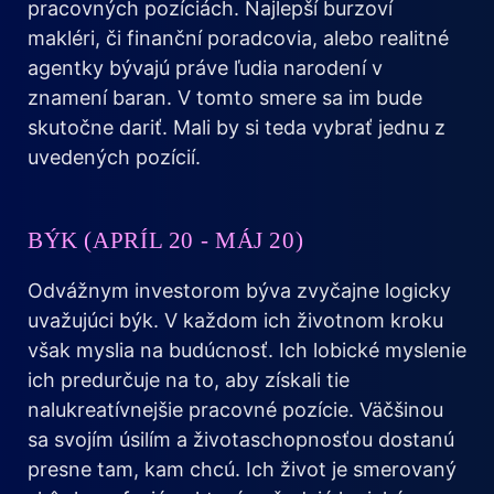
pracovných pozíciách. Najlepší burzoví
makléri, či finanční poradcovia, alebo realitné
agentky bývajú práve ľudia narodení v
znamení baran. V tomto smere sa im bude
skutočne dariť. Mali by si teda vybrať jednu z
uvedených pozícií.
BÝK (APRÍL 20 - MÁJ 20)
Odvážnym investorom býva zvyčajne logicky
uvažujúci býk. V každom ich životnom kroku
však myslia na budúcnosť. Ich lobické myslenie
ich predurčuje na to, aby získali tie
nalukreatívnejšie pracovné pozície. Väčšinou
sa svojím úsilím a životaschopnosťou dostanú
presne tam, kam chcú. Ich život je smerovaný