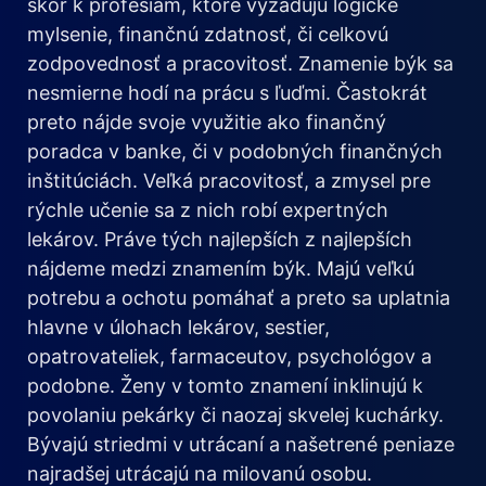
skôr k profesiám, ktoré vyžadujú logické
mylsenie, finančnú zdatnosť, či celkovú
zodpovednosť a pracovitosť. Znamenie býk sa
nesmierne hodí na prácu s ľuďmi. Častokrát
preto nájde svoje využitie ako finančný
poradca v banke, či v podobných finančných
inštitúciách. Veľká pracovitosť, a zmysel pre
rýchle učenie sa z nich robí expertných
lekárov. Práve tých najlepších z najlepších
nájdeme medzi znamením býk. Majú veľkú
potrebu a ochotu pomáhať a preto sa uplatnia
hlavne v úlohach lekárov, sestier,
opatrovateliek, farmaceutov, psychológov a
podobne. Ženy v tomto znamení inklinujú k
povolaniu pekárky či naozaj skvelej kuchárky.
Bývajú striedmi v utrácaní a našetrené peniaze
najradšej utrácajú na milovanú osobu.