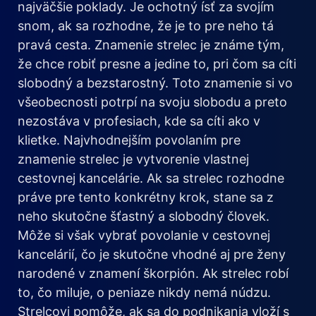
najväčšie poklady. Je ochotný ísť za svojím
snom, ak sa rozhodne, že je to pre neho tá
pravá cesta. Znamenie strelec je známe tým,
že chce robiť presne a jedine to, pri čom sa cíti
slobodný a bezstarostný. Toto znamenie si vo
všeobecnosti potrpí na svoju slobodu a preto
nezostáva v profesiach, kde sa cíti ako v
klietke. Najvhodnejším povolaním pre
znamenie strelec je vytvorenie vlastnej
cestovnej kancelárie. Ak sa strelec rozhodne
práve pre tento konkrétny krok, stane sa z
neho skutočne šťastný a slobodný človek.
Môže si však vybrať povolanie v cestovnej
kancelárií, čo je skutočne vhodné aj pre ženy
narodené v znamení škorpión. Ak strelec robí
to, čo miluje, o peniaze nikdy nemá núdzu.
Strelcovi pomôže, ak sa do podnikania vloží s