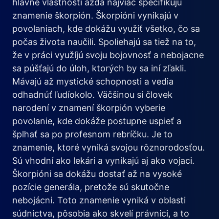
hlavné vlastnosti azda najviac špecifikujú
znamenie škorpión. Škorpióni vynikajú v
povolaniach, kde dokážu využiť všetko, čo sa
počas života naučili. Spoliehajú sa tiež na to,
že v práci využíjú svoju bojovnosť a nebojacne
sa púšťajú do úloh, ktorých by sa iní zľakli.
Mávajú až mystické schopnosti a vedia
odhadnúť ľudíokolo. Väčšinou si človek
narodení v znamení škorpión vyberie
povolanie, kde dokáže postupne uspieť a
šplhať sa po profesnom rebríčku. Je to
znamenie, ktoré vyniká svojou rôznorodosťou.
Sú vhodní ako lekári a vynikajú aj ako vojaci.
Škorpióni sa dokážu dostať až na vysoké
pozície generála, pretože sú skutočne
nebojácni. Toto znamenie vyniká v oblasti
súdnictva, pôsobia ako skvelí právnici, a to