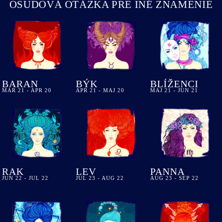
OSUDOVÁ OTÁZKA PRE INÉ ZNAMENIE
BARAN
BÝK
BLÍŽENCI
MAR 21 - APR 20
APR 21 - MAJ 20
MAJ 21 - JUN 21
RAK
LEV
PANNA
JUN 22 - JUL 22
JUL 23 - AUG 22
AUG 23 - SEP 22