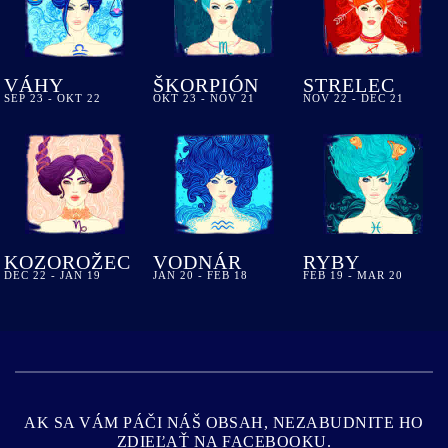
VÁHY
ŠKORPIÓN
STRELEC
SEP 23 - OKT 22
OKT 23 - NOV 21
NOV 22 - DEC 21
KOZOROŽEC
VODNÁR
RYBY
DEC 22 - JAN 19
JAN 20 - FEB 18
FEB 19 - MAR 20
AK SA VÁM PÁČI NÁŠ OBSAH, NEZABUDNITE HO
ZDIEĽAŤ NA FACEBOOKU.