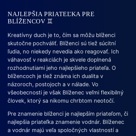
NAJLEPŠIA PRIATEĽKA PRE
BLÍŽENCOV ♊
Kreatívny duch je to, čím sa môžu blíženci
skutočne pochváliť. Blíženci sú tiež súcitní
ľudia, no niekedy nevedia ako reagovať. Ich
váhavosť v reakciách je skvele doplnená
rozhodnutiami jeho najlepšieho priateľa. O
blížencoch je tiež známa ich dualita v
názoroch, postojoch a v nálade. Vo
všeobecnosti je však Blíženec veľmi flexibilný
človek, ktorý sa nikomu chrbtom neotočí.
Pre znamenie blíženci je najlepším priateľom, či
najlepšia priateľka znamenie vodnár. Blíženec
a vodnár majú veľa spoločných vlastností a