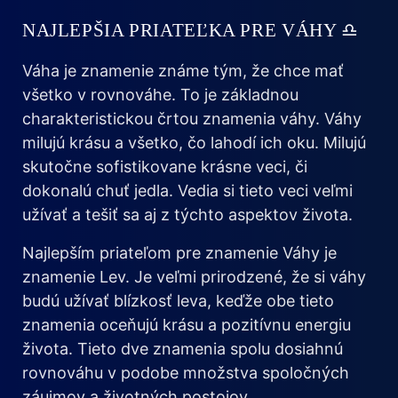
NAJLEPŠIA PRIATEĽKA PRE VÁHY ♎
Váha je znamenie známe tým, že chce mať
všetko v rovnováhe. To je základnou
charakteristickou črtou znamenia váhy. Váhy
milujú krásu a všetko, čo lahodí ich oku. Milujú
skutočne sofistikovane krásne veci, či
dokonalú chuť jedla. Vedia si tieto veci veľmi
užívať a tešiť sa aj z týchto aspektov života.
Najlepším priateľom pre znamenie Váhy je
znamenie Lev. Je veľmi prirodzené, že si váhy
budú užívať blízkosť leva, keďže obe tieto
znamenia oceňujú krásu a pozitívnu energiu
života. Tieto dve znamenia spolu dosiahnú
rovnováhu v podobe množstva spoločných
záujmov a životných postojov.