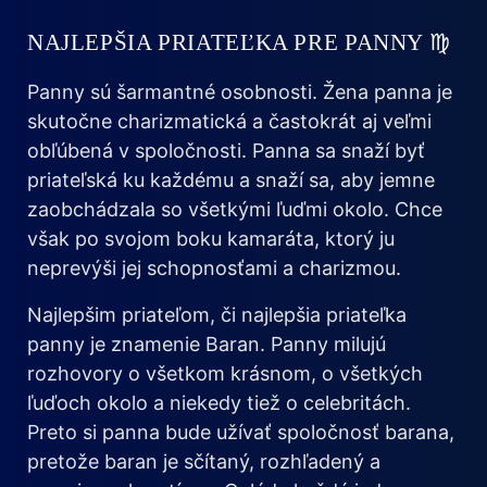
NAJLEPŠIA PRIATEĽKA PRE PANNY ♍
Panny sú šarmantné osobnosti. Žena panna je
skutočne charizmatická a častokrát aj veľmi
obľúbená v spoločnosti. Panna sa snaží byť
priateľská ku každému a snaží sa, aby jemne
zaobchádzala so všetkými ľuďmi okolo. Chce
však po svojom boku kamaráta, ktorý ju
neprevýši jej schopnosťami a charizmou.
Najlepšim priateľom, či najlepšia priateľka
panny je znamenie Baran. Panny milujú
rozhovory o všetkom krásnom, o všetkých
ľuďoch okolo a niekedy tiež o celebritách.
Preto si panna bude užívať spoločnosť barana,
pretože baran je sčítaný, rozhľadený a