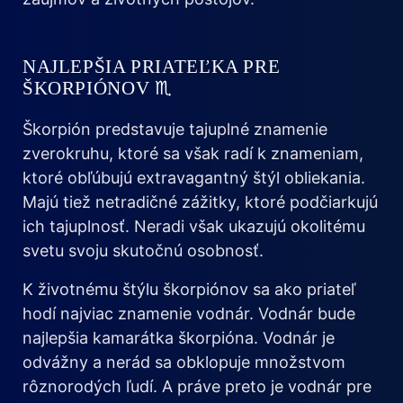
NAJLEPŠIA PRIATEĽKA PRE
ŠKORPIÓNOV ♏
Škorpión predstavuje tajuplné znamenie
zverokruhu, ktoré sa však radí k znameniam,
ktoré obľúbujú extravagantný štýl obliekania.
Majú tiež netradičné zážitky, ktoré podčiarkujú
ich tajuplnosť. Neradi však ukazujú okolitému
svetu svoju skutočnú osobnosť.
K životnému štýlu škorpiónov sa ako priateľ
hodí najviac znamenie vodnár. Vodnár bude
najlepšia kamarátka škorpióna. Vodnár je
odvážny a nerád sa obklopuje množstvom
rôznorodých ľudí. A práve preto je vodnár pre