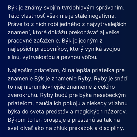
Býk je známy svojím tvrdohlavým správaním.
Táto vlastnosť však nie je stále negatívna.
Práve to z nich robí jedného z najvytrvalejších
znamení, ktoré dokážu prekonávať aj veľké
pracovné zaťaženie. Býk je jedným z
najlepších pracovníkov, ktorý vyniká svojou
silou, vytrvalosťou a pevnou vôľou.
Najlepším priateľom, či najlepšia priateľka pre
znamenie Býk je znamenie Ryby. Ryby je snáď
to najmierumilovnejšie znamenie z celého
zverokruhu. Ryby budú pre býka nesebeckým
priateľom, naučia ich pokoju a niekedy vtiahnu
býka do sveta predstáv a magických názorov.
Býkom to len prospeje a prestanú sa tak na
svet dívať ako na zhluk prekážok a disciplíny.