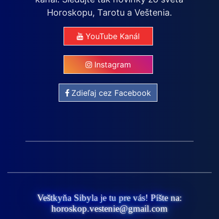
Horoskopu, Tarotu a Veštenia.
YouTube Kanál
Instagram
Zdieľaj cez Facebook
Veštkyňa Sibyla je tu pre vás! Píšte na:
horoskop.vestenie@gmail.com