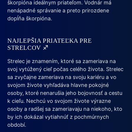
škorpióna ideálnym priateľom. Vodnár má
nenápadné správanie a preto prirozdene
dopĺňa škorpióna.
NAJLEPŠIA PRIATEĽKA PRE
STRELCOV ♐
Strelec je znamením, ktoré sa zameriava na
svoj vytúžený cieľ počas celého života. Strelec
sa zvyčajne zameriava na svoju kariéru a vo
svojom živote vyhľadáva hlavne pokojné
osoby, ktoré nenarušia jeho bojovnosť a cestu
k cieľu. Nechcú vo svojom živote výrazne
osoby a radšej sa zameriavaju na niekoho, kto
by ich dokázal vytiahnúť z pochmúrnych
období.