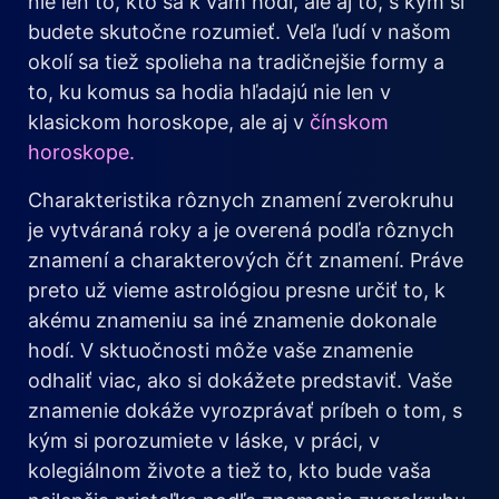
nie len to, kto sa k vám hodí, ale aj to, s kým si
budete skutočne rozumieť. Veľa ľudí v našom
okolí sa tiež spolieha na tradičnejšie formy a
to, ku komus sa hodia hľadajú nie len v
klasickom horoskope, ale aj v
čínskom
horoskope.
Charakteristika rôznych znamení zverokruhu
je vytváraná roky a je overená podľa rôznych
znamení a charakterových čŕt znamení. Práve
preto už vieme astrológiou presne určiť to, k
akému znameniu sa iné znamenie dokonale
hodí. V sktuočnosti môže vaše znamenie
odhaliť viac, ako si dokážete predstaviť. Vaše
znamenie dokáže vyrozprávať príbeh o tom, s
kým si porozumiete v láske, v práci, v
kolegiálnom živote a tiež to, kto bude vaša