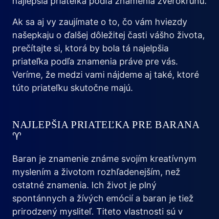
najlepšia priateľka podľa znamenia zverokruhu.
Ak sa aj vy zaujímate o to, čo vám hviezdy
našepkaju o ďalšej dôležitej časti vášho života,
prečítajte si, ktorá by bola tá najelpšia
priateľka podľa znamenia práve pre vás.
Veríme, že medzi vami nájdeme aj také, ktoré
túto priateľku skutočne majú.
NAJLEPŠIA PRIATEĽKA PRE BARANA
♈
Baran je znamenie známe svojím kreatívnym
myslením a životom rozhľadenejším, než
ostatné znamenia. Ich život je plný
spontánnych a žívých emócií a baran je tiež
prirodzený mysliteľ. Titeto vlastnosti sú v