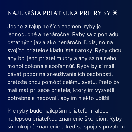
NAJLEPŠIA PRIATEĽKA PRE RYBY ♓
Jedno z tajuplnejších znamení ryby je
jednoduché a nenáročné. Ryby sa z pohľadu
ostatných javia ako nenároční ľudia, no na
svojích priateľov kladú isté nároky. Ryby chcú
aby bol jeho priateľ múdry a aby sa na neho
mohol dokonale spoľahnúť. Ryby by si mali
dávať pozor na zneužívanie ich osobnosti,
pretože chcú pomôcť celému svetu. Preto by
mali mať pri sebe priateľa, ktorý im vysvetlí
potrebné a nedovolí, aby im niekto ublížil.
Pre ryby bude najlepším priateľom, alebo
najlepšou priateľkou znamenie škorpión. Ryby
sú pokojné znamenie a keď sa spoja s povahou