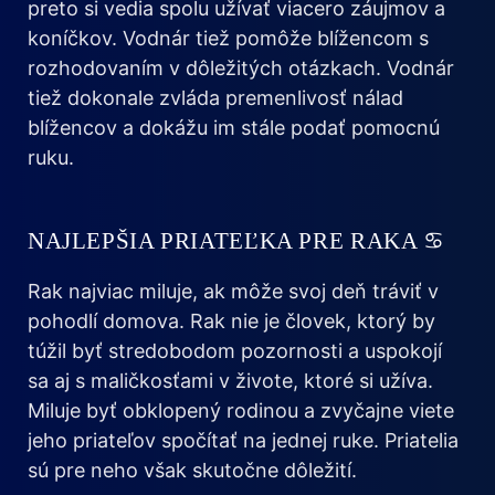
preto si vedia spolu užívať viacero záujmov a
koníčkov. Vodnár tiež pomôže blížencom s
rozhodovaním v dôležitých otázkach. Vodnár
tiež dokonale zvláda premenlivosť nálad
blížencov a dokážu im stále podať pomocnú
ruku.
NAJLEPŠIA PRIATEĽKA PRE RAKA ♋
Rak najviac miluje, ak môže svoj deň tráviť v
pohodlí domova. Rak nie je človek, ktorý by
túžil byť stredobodom pozornosti a uspokojí
sa aj s maličkosťami v živote, ktoré si užíva.
Miluje byť obklopený rodinou a zvyčajne viete
jeho priateľov spočítať na jednej ruke. Priatelia
sú pre neho však skutočne dôležití.