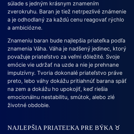
súlade s jedným krásnym znamením
zverokruhu. Baran je tiež netrpezlivé známenie
a je odhodlaný za každú cenu reagovať rýchlo
a ambiciózne.
Znameniu baran bude najlepšia priateľka podľa
znamenia Váha. Váha je nadšený jedinec, ktorý
považuje priateľstvo za veľmi dôležité. Svoje
emócie vie udržať na uzde a nie je prehnane
impulzívny. Tvoria dokonalé priateľstvo práve
preto, lebo váhy dokážu pritiahnúť barana späť
na zem a dokážu ho upokojiť, keď riešia
emocionálnu nestabilitu, smútok, alebo zlé
životné obdobie.
NAJLEPŠIA PRIATEĽKA PRE BÝKA ♉