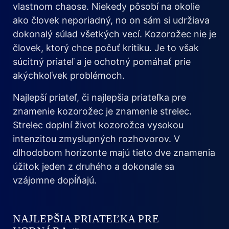
vlastnom chaose. Niekedy pôsobí na okolie
ako človek neporiadný, no on sám si udržiava
dokonalý súlad všetkých vecí. Kozorožec nie je
človek, ktorý chce počuť kritiku. Je to však
súcitný priateľ a je ochotný pomáhať prie
akýchkoľvek problémoch.
Najlepší priateľ, či najlepšia priateľka pre
znamenie kozorožec je znamenie strelec.
Strelec doplní život kozorožca vysokou
intenzitou zmyslupných rozhovorov. V
dlhodobom horizonte majú tieto dve znamenia
úžitok jeden z druhého a dokonale sa
vzájomne dopĺňajú.
NAJLEPŠIA PRIATEĽKA PRE