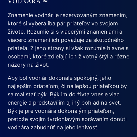
VODNÁRA ♒
Znamenie vodnár je rezervovaným znamením,
ktoré si vyberá iba pár priateľov vo svojom
živote. Rozumie si s viacerými znameniami a
viacero znamení ich považuje za skutočného
priateľa. Z jeho strany si však rozumie hlavne s
osobami, ktoré zdieľajú ich životný štýl a rôzne
názory na život.
Aby bol vodnár dokonale spokojný, jeho
najlepším priateľom, či najlepšou priateľkou by
sa mal stať býk. Býk im do živta vnesie viac
energie a predstaví im aj iný pohľad na svet.
Býk je pre vodnára dokonalým priateľom,
pretože svojím tvrdohlavým správaním donúti
vodnára zabudnúť na jeho lenivosť.