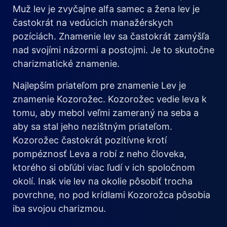
Muž lev je zvyčajne alfa samec a žena lev je
častokrát na vedúcich manažérskych
pozíciách. Znamenie lev sa častokrát zamýšľa
nad svojími názormi a postojmi. Je to skutočne
charizmatické znamenie.
Najlepším priateľom pre znamenie Lev je
znamenie Kozorožec. Kozorožec vedie leva k
tomu, aby mebol veľmi zameraný na seba a
aby sa stal jeho nezištným priateľom.
Kozorožec častokrát pozitívne krotí
pompéznosť Leva a robí z neho človeka,
ktorého si obľúbi viac ľudí v ich spoločnom
okolí. Inak vie lev na okolie pôsobiť trocha
povrchne, no pod krídlami Kozorožca pôsobia
iba svojou charizmou.