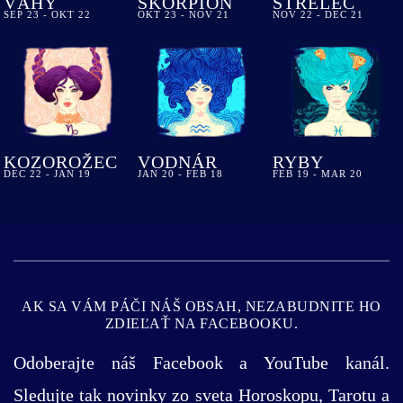
VÁHY
ŠKORPIÓN
STRELEC
SEP 23 - OKT 22
OKT 23 - NOV 21
NOV 22 - DEC 21
KOZOROŽEC
VODNÁR
RYBY
DEC 22 - JAN 19
JAN 20 - FEB 18
FEB 19 - MAR 20
AK SA VÁM PÁČI NÁŠ OBSAH, NEZABUDNITE HO
ZDIEĽAŤ NA FACEBOOKU.
Odoberajte náš Facebook a YouTube kanál.
Sledujte tak novinky zo sveta Horoskopu, Tarotu a