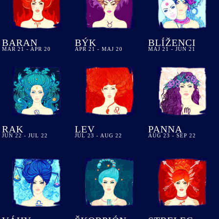
BARAN
BÝK
BLÍŽENCI
MAR 21 - APR 20
APR 21 - MAJ 20
MAJ 21 - JUN 21
RAK
LEV
PANNA
JUN 22 - JUL 22
JUL 23 - AUG 22
AUG 23 - SEP 22