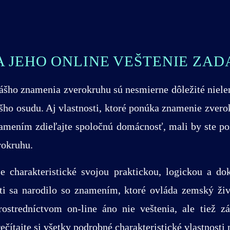
A JEHO ONLINE VEŠTENIE ZA
vášho znamenia zverokruhu sú nesmierne dôležité nielen
ášho osudu. Aj vlastnosti, ktoré ponúka znamenie zvero
amením zdieľajte spoločnú domácnosť, mali by ste po
rokruhu.
 charakteristické svojou praktickou, logickou a d
i sa narodilo so znamením, ktoré ovláda zemský žive
stredníctvom on-line áno nie veštenia, ale tiež zák
ečítajte si všetky podrobné charakteristické vlastnosti