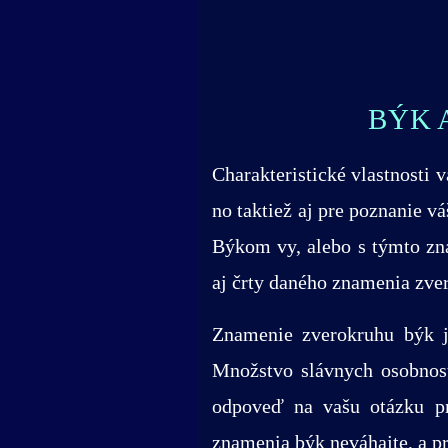
BÝK 
Charakteristické vlastnosti 
no taktiež aj pre poznanie v
Býkom vy, alebo s týmto zn
aj črty daného znamenia zve
Znamenie zverokruhu býk je
Množstvo slávnych osobnost
odpoveď na vašu otázku pro
znamenia býk neváhajte, a pr