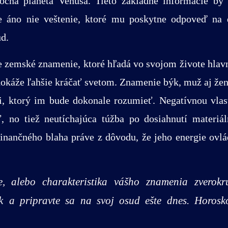
mocná planéta Venuša. Tieto základné informácie by
e áno nie veštenie, ktoré mu poskytne odpoveď na 
ud.
 zemské znamenie, ktoré hľadá vo svojom živote hlav
j dokáže ľahšie kráčať svetom. Znamenie býk, muž aj že
ovi, ktorý im bude dokonale rozumieť. Negatívnou vl
ť, no tiež neutíchajúca túžba po dosiahnutí materiá
finančného blaha práve z dôvodu, že jeho energie ovlá
ie, alebo charakteristika vášho znamenia zverok
ýk
a pripravte sa na svoj osud ešte dnes. Horosk