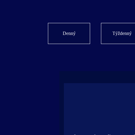
Denný
Týždenný