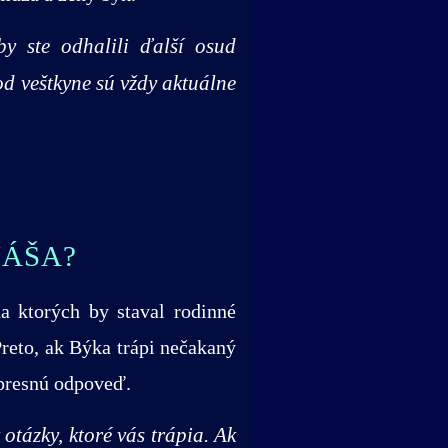
y ste odhalili ďalší osud
d veštkyne sú vždy aktuálne
NÁŠA?
a ktorých by staval rodinné
reto, ak Býka trápi nečakaný
 presnú odpoveď.
otázky, ktoré vás trápia. Ak