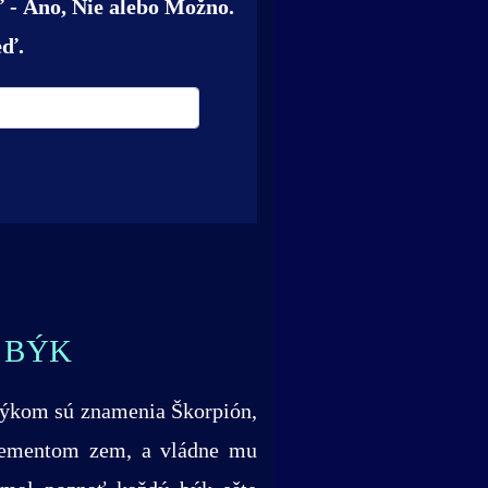
 - Áno, Nie alebo Možno.
eď.
 BÝK
Býkom sú znamenia Škorpión,
elementom zem, a vládne mu