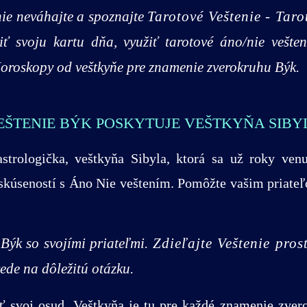
nie neváhajte a spoznajte
Tarotové Veštenie - Taro
ť svoju kartu dňa, využiť tarotové áno/nie vešten
Horoskopy od veštkyňe pre znamenie zverokruhu Býk.
EŠTENIE BÝK POSKYTUJE VEŠTKYŇA SIBY
astrologička, veštkyňa Sibyla, ktorá sa už roky venu
 skúseností s Áno Nie veštením. Pomôžte vašim priat
 Býk so svojími priateľmi.
Zdieľajte Veštenie pro
ede na dôležitú otázku.
ť svoj osud. Veštkyňa je tu pre každé znamenie zvero