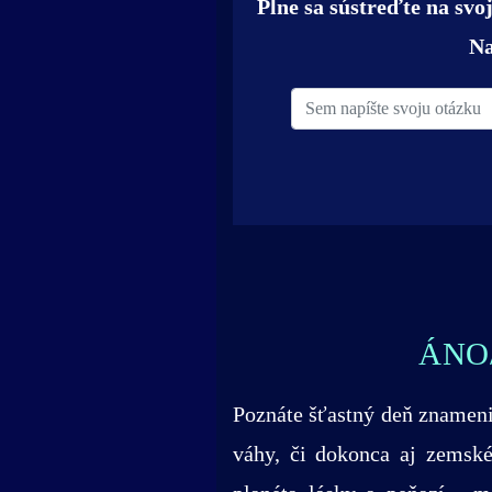
Plne sa sústreďte na sv
Na
ÁNO
Poznáte šťastný deň znamen
váhy, či dokonca aj zemsk