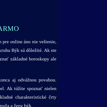
DARMO
 pre online áno nie veštenie,
kruhu Býk sú dôležité. Ak ste
znať základné horoskopy ale
okonca aj odvážnou povahou.
l. Ak túžite spoznať nielen
ladné charakteristické črty
 muža a ženy býk.