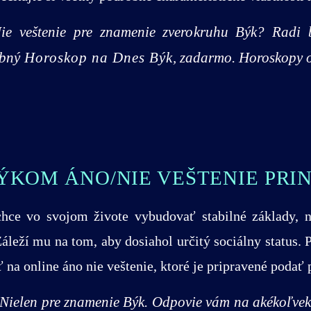
ie veštenie pre znamenie zverokruhu Býk? Radi b
obný
Horoskop na Dnes Býk
, zadarmo. Horoskopy o
ÝKOM ÁNO/NIE VEŠTENIE PRI
ce vo svojom živote vybudovať stabilné základy, n
leží mu na tom, aby dosiahol určitý sociálny status. P
ť na online áno nie veštenie, ktoré je pripravené podať
. Nielen pre znamenie Býk. Odpovie vám na akékoľvek 