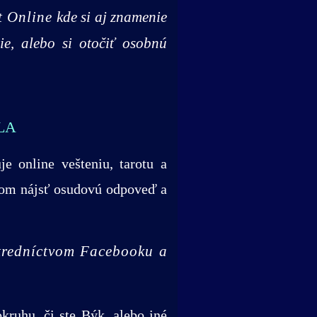
t Online
kde si aj znamenie
ie, alebo si otočiť osobnú
LA
je online vešteniu, tarotu a
eľom nájsť osudovú odpoveď a
stredníctvom Facebooku
a
kruhu, či ste Býk, alebo iné