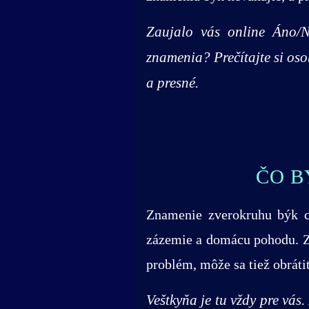
Zaujalo vás online Áno/N
znamenia? Prečítajte si os
a presné.
ČO B
Znamenie zverokruhu býk ch
zázemie a domácu pohodu. Zá
problém, môže sa tiež obráti
Veštkyňa je tu vždy pre vás