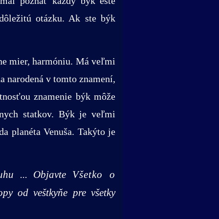
 mal poznať každý býk ešte
dôležitú otázku. Ak ste býk
ne mier, harmóniu. Má veľmi
na narodená v tomto znamení,
astnosťou znamenie býk môže
lnych statkov. Býk je veľmi
da planéta Venuša. Takýto je
ruhu ... Objavte
Všetko o
opy od veštkyňe pre všetky