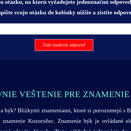
oju otázku, na ktorú vyžadujete jednoznačnú odpoveď
píšte svoju otázku do kolónky nižšie a zistite odpov
Zisti osudovú odpoveď
/NIE VEŠTENIE PRE ZNAMENIE
ia býk? Blízkymi znameniami, ktoré si porozumejú s 
é znamenie Kozorožec. Znamenie býk je ovládané 