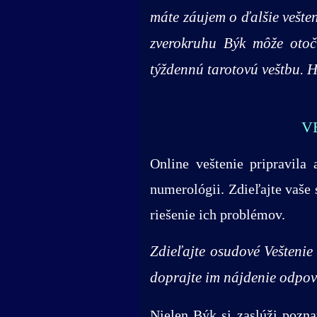
máte záujem o ďalšie vešte
zverokruhu Býk môže otoči
týždennú tarotovú veštbu. 
V
Online veštenie pripravila 
numerológii. Zdieľajte vaše
riešenie ich problémov.
Zdieľajte osudové Veštenie
doprajte im nájdenie odpov
Nielen Býk si zaslúži pozna