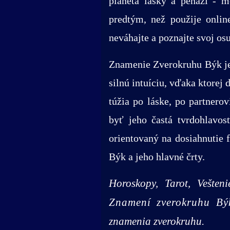
planéta lásky a peňazí - 
predtým, než použije onlin
neváhajte a poznajte svoj os
Znamenie Zverokruhu Býk je
silnú intuíciu, vďaka ktore
túžia po láske, po partner
byť jeho častá tvrdohlavos
orientovaný na dosiahnutie 
Býk a jeho hlavné črty.
Horoskopy, Tarot, Vešten
Znamení zverokruhu B
znamenia zverokruhu.