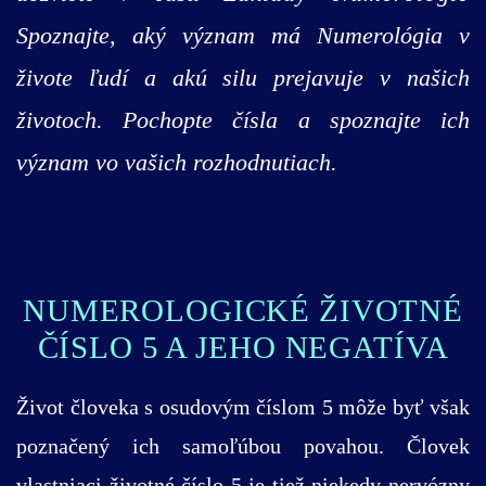
Spoznajte, aký význam má Numerológia v
živote ľudí a akú silu prejavuje v našich
životoch. Pochopte čísla a spoznajte ich
význam vo vašich rozhodnutiach.
NUMEROLOGICKÉ ŽIVOTNÉ
ČÍSLO 5 A JEHO NEGATÍVA
Život človeka s osudovým číslom 5 môže byť však
poznačený ich samoľúbou povahou. Človek
vlastniaci životné číslo 5 je tiež niekedy nervózny