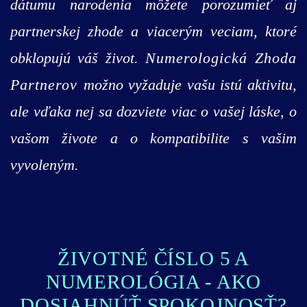
dátumu narodenia môžete porozumieť aj
partnerskej zhode a viacerým veciam, ktoré
obklopujú váš život.
Numerologická Zhoda
Partnerov
možno vyžaduje vašu istú aktivitu,
ale vďaka nej sa dozviete viac o vašej láske, o
vašom živote a o kompatibilite s vašim
vyvoleným.
ŽIVOTNÉ ČÍSLO 5 A
NUMEROLÓGIA - AKO
DOSIAHNÚŤ SPOKOJNOSŤ?