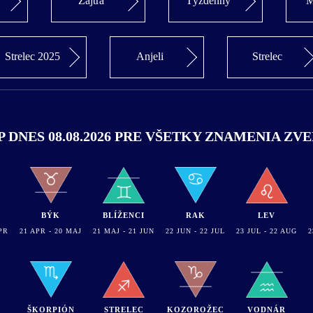
Zajtra
Týždenný
M
Strelec 2025
Anjeli
Strelec
DNES 08.08.2026 PRE VŠETKY ZNAMENIA Z
BÝK
BLÍŽENCI
RAK
LEV
PR
21 APR - 20 MAJ
21 MAJ - 21 JUN
22 JUN - 22 JUL
23 JUL - 22 AUG
2
ŠKORPIÓN
STRELEC
KOZOROŽEC
VODNÁR