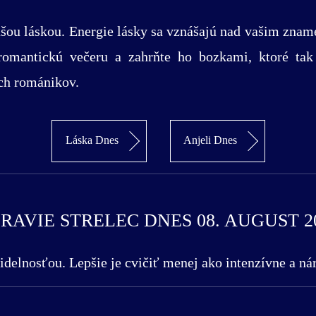
vašou láskou. Energie lásky sa vznášajú nad vašim zna
i romantickú večeru a zahrňte ho bozkami, ktoré tak
ch románikov.
Láska Dnes
Anjeli Dnes
RAVIE STRELEC DNES 08. AUGUST 2
videlnosťou. Lepšie je cvičiť menej ako intenzívne a ná