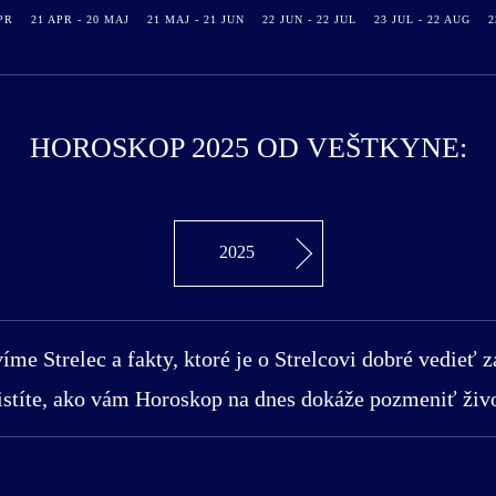
PR
21 APR - 20 MAJ
21 MAJ - 21 JUN
22 JUN - 22 JUL
23 JUL - 22 AUG
2
HOROSKOP 2025 OD VEŠTKYNE:
2025
íme Strelec a fakty, ktoré je o Strelcovi dobré vedieť 
istíte, ako vám Horoskop na dnes dokáže pozmeniť živo