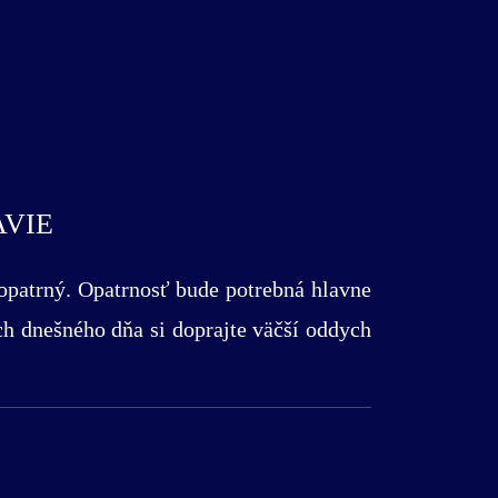
AVIE
 opatrný. Opatrnosť bude potrebná hlavne
ách dnešného dňa si doprajte väčší oddych