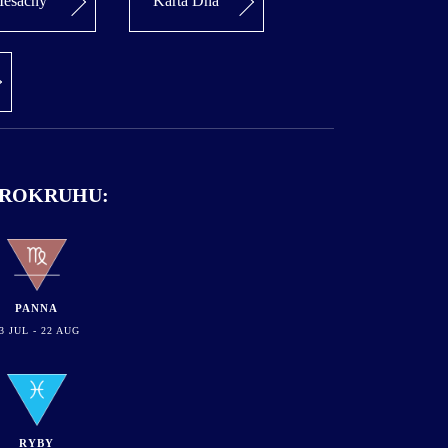
esačný
Karta Dňa
VEROKRUHU:
PANNA
3 JUL - 22 AUG
RYBY