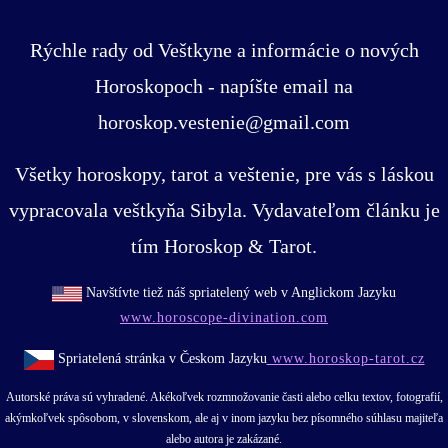
Rýchle rady od Veštkyne a informácie o nových
Horoskopoch - napíšte email na
horoskop.vestenie@gmail.com
Všetky horoskopy, tarot a veštenie, pre vás s láskou
vypracovala veštkyňa Sibyla. Vydavateľom článku je
tím Horoskop & Tarot.
Navštívte tiež náš spriatelený web v Anglickom Jazyku
www.horoscope-divination.com
Spriatelená stránka v Českom Jazyku
www.horoskop-tarot.cz
Autorské práva sú vyhradené. Akékoľvek rozmnožovanie časti alebo celku textov, fotografií,
akýmkoľvek spôsobom, v slovenskom, ale aj v inom jazyku bez písomného súhlasu majiteľa
alebo autora je zakázané.