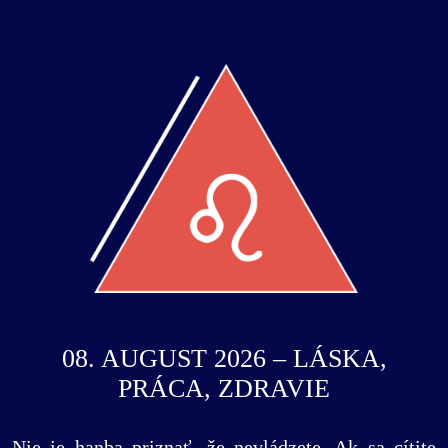
08. AUGUST 2026 – LÁSKA,
PRÁCA, ZDRAVIE
Nie je hanba priznať, že nevládzete. Ak sa cítite