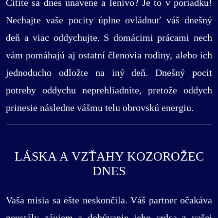
Cítite sa dnes unavene a lenivo? Je to v poriadku!
Nechajte vaše pocity úplne ovládnuť váš dnešný
deň a viac oddychujte. S domácimi prácami nech
vám pomáhajú aj ostatní členovia rodiny, alebo ich
jednoducho odložte na iný deň. Dnešný pocit
potreby oddychu neprehliadnite, pretože oddych
prinesie následne vášmu telu obrovskú energiu.
LÁSKA A VZŤAHY KOZOROŽEC
DNES
Vaša misia sa ešte neskončila. Váš partner očakáva
neustály záujem a dobývanie jeho srdca z vašej