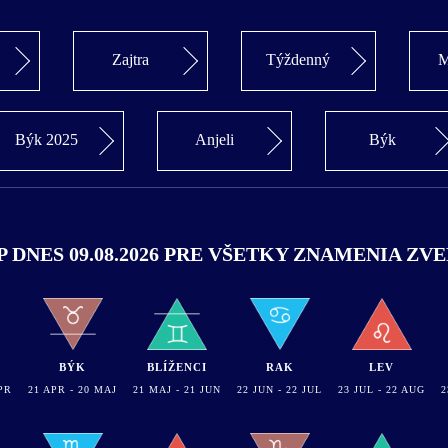
Zajtra
Týždenný
M
Býk 2025
Anjeli
Býk
DNES 09.08.2026 PRE VŠETKY ZNAMENIA Z
BÝK
BLÍŽENCI
RAK
LEV
PR
21 APR - 20 MAJ
21 MAJ - 21 JUN
22 JUN - 22 JUL
23 JUL - 22 AUG
2