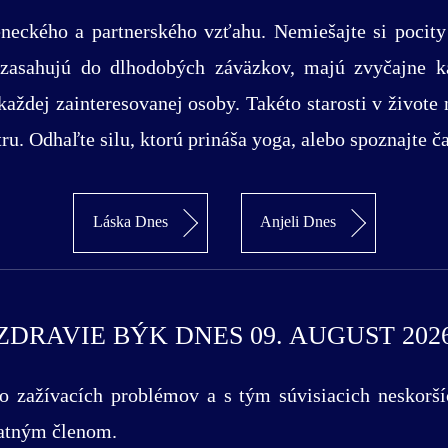
eneckého a partnerského vzťahu. Nemiešajte si pocity 
 zasahujú do dlhodobých záväzkov, majú zvyčajne ka
ždej zainteresovanej osoby. Takéto starosti v živote 
u. Odhaľte silu, ktorú prináša yoga, alebo spoznajte č
Láska Dnes
Anjeli Dnes
ZDRAVIE BÝK DNES 09. AUGUST 202
ko zažívacích problémov a s tým súvisiacich neskorší
statným členom.