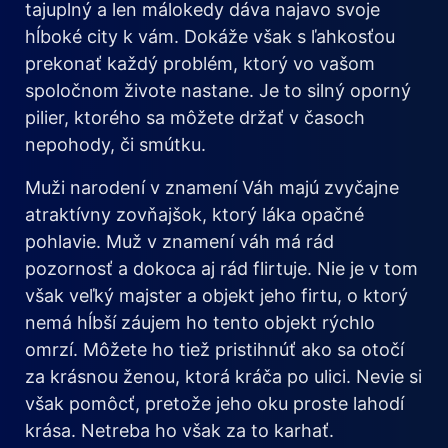
tajuplný a len málokedy dáva najavo svoje
hĺboké city k vám. Dokáže však s ľahkosťou
prekonať každý problém, ktorý vo vašom
spoločnom živote nastane. Je to silný oporný
pilier, ktorého sa môžete držať v časoch
nepohody, či smútku.
Muži narodení v znamení Váh majú zvyčajne
atraktívny zovňajšok, ktorý láka opačné
pohlavie. Muž v znamení váh má rád
pozornosť a dokoca aj rád flirtuje. Nie je v tom
však veľký majster a objekt jeho firtu, o ktorý
nemá hĺbší záujem ho tento objekt rýchlo
omrzí. Môžete ho tiež pristihnúť ako sa otočí
za krásnou ženou, ktorá kráča po ulici. Nevie si
však pomôcť, pretože jeho oku proste lahodí
krása. Netreba ho však za to karhať.