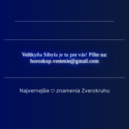
Veštkyňa Sibyla je tu pre vás! Píšte na:
horoskop.vestenie@gmail.com
Najvernejšie
znamenia
Zverokruhu