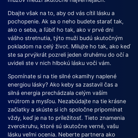
Dbajte však na to, aby od vás cítil lásku a
pochopenie. Ak sa o neho budete starať tak,
ako o seba, a ľúbiť ho tak, ako v prvé dni
vášho stretnutia, týto muži budú skutočným
pokladom na celý život. Milujte ho tak, ako keď
ste sa prvýkrát pozreli jeden druhému do očí a
uvideli ste v nich hlbokú lásku voči vám.
Spomínate si na tie silné okamihy naplené
energiou lásky? Ako keby sa zastavil čas a
silná energia prechádzala celým vaším
vnútrom a mysľou. Nezabúdajte na tie krásne
začiatky a skúste si ich spoločne pripomínat
vždy, keď je na to príležitosť. Tieto znamenia
zverokruhu, ktoré sú skutočne verné, vašu
lásku veľmi ocenia. Neberte partnera ako