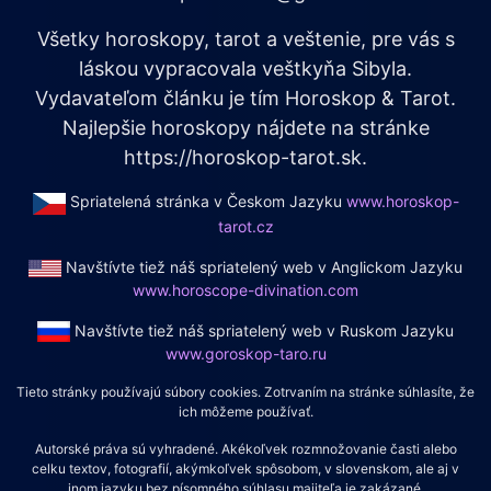
Všetky horoskopy, tarot a veštenie, pre vás s
láskou vypracovala veštkyňa Sibyla.
Vydavateľom článku je tím Horoskop & Tarot.
Najlepšie horoskopy nájdete na stránke
https://horoskop-tarot.sk.
Spriatelená stránka v Českom Jazyku
www.horoskop-
tarot.cz
Navštívte tiež náš spriatelený web v Anglickom Jazyku
www.horoscope-divination.com
Navštívte tiež náš spriatelený web v Ruskom Jazyku
www.goroskop-taro.ru
Tieto stránky používajú súbory cookies. Zotrvaním na stránke súhlasíte, že
ich môžeme používať.
Autorské práva sú vyhradené. Akékoľvek rozmnožovanie časti alebo
celku textov, fotografií, akýmkoľvek spôsobom, v slovenskom, ale aj v
inom jazyku bez písomného súhlasu majiteľa je zakázané.