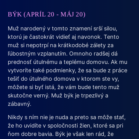
BÝK (APRÍL 20 - MÁJ 20)
Muž narodený v tomto znamení srší silou,
ktorú je častokrát vidieť aj navonok. Tento
muž si nepotrpí na krátkodobé zálety za
ľúbostným vzplanutím. Omnoho radšej dá
prednosť útulnému a teplému domovu. Ak mu
vytvoríte také podmienky, že sa bude z práce
tešiť do útulného domova v ktorom ste vy,
môžete si byť istá, že vám bude tento muž
skutočne verný. Muž býk je trpezlivý a
zábavný.
Nikdy s ním nie je nuda a preto sa môže stať,
že ho uvidíte v spoločnosti žien, ktoré sa pri
ňom dobre bavia. Býk je však len rád, že