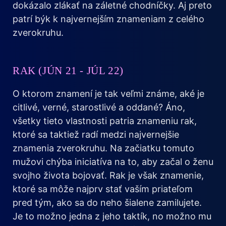
dokázalo zlákať na záletné chodníčky. Aj preto
patrí býk k najvernejším znameniam z celého
zverokruhu.
RAK (JÚN 21 - JÚL 22)
O ktorom znamení je tak veľmi známe, aké je
citlivé, verné, starostlivé a oddané? Áno,
všetky tieto vlastnosti patria znameniu rak,
ktoré sa taktiež radí medzi najvernejšie
znamenia zverokruhu. Na začiatku tomuto
mužovi chýba iniciatíva na to, aby začal o ženu
svojho života bojovať. Rak je však znamenie,
ktoré sa môže najprv stať vaším priateľom
pred tým, ako sa do neho šialene zamilujete.
Je to možno jedna z jeho taktík, no možno mu