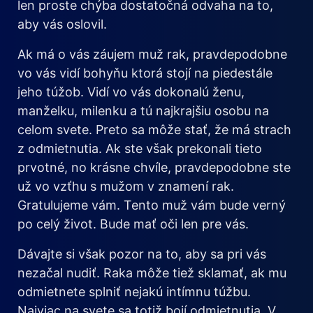
len proste chýba dostatočná odvaha na to,
aby vás oslovil.
Ak má o vás záujem muž rak, pravdepodobne
vo vás vidí bohyňu ktorá stojí na piedestále
jeho túžob. Vidí vo vás dokonalú ženu,
manželku, milenku a tú najkrajšiu osobu na
celom svete. Preto sa môže stať, že má strach
z odmietnutia. Ak ste však prekonali tieto
prvotné, no krásne chvíle, pravdepodobne ste
už vo vzťhu s mužom v znamení rak.
Gratulujeme vám. Tento muž vám bude verný
po celý život. Bude mať oči len pre vás.
Dávajte si však pozor na to, aby sa pri vás
nezačal nudiť. Raka môže tiež sklamať, ak mu
odmietnete splniť nejakú intímnu túžbu.
Najviac na svete sa totiž bojí odmietnutia. V