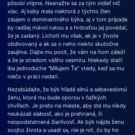
pôsobí vtipne. Nesnažte sa za tým vidieť nič
viac. Aj keby mala niektorá z týchto žien
záujem o dominantného býka, aj v tom prípade
by radšej mávol rukou a s hrdosťou jej povedal,
že je zadaný. Lichotí mu však, ak je v živote
obdivovaný a ak sa o neho niekto skutočne
zaujíma. Dajte mu pocit, že vám na ňom záleží
a že je stredom vášho vesmíru. Niekedy stačí
iba jednoduche "Milujem Ťa" vtedy, keď sa mu
niečo v práci nedarí.
Nezabúdajte, že býk hľadá silnú a sebavedomú
ženu, ktorá mu bude oporou v ťažkých
chvíľach. Je preto na mieste, aby ste mu nikdy
neukázali slabosť, ako je prehnaná, či
neopodstatnená žiarlivosť. Ak býk nájde ženu
svojho života a usadí sa, nie je nič, čo by ho