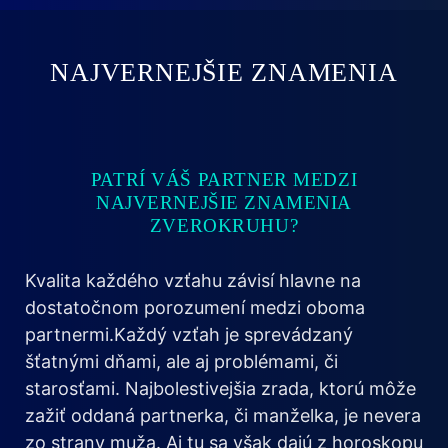
NAJVERNEJŠIE ZNAMENIA
PATRÍ VÁŠ PARTNER MEDZI
NAJVERNEJŠIE ZNAMENIA
ZVEROKRUHU?
Kvalita každého vzťahu závisí hlavne na
dostatočnom porozumení medzi oboma
partnermi.Každý vzťah je sprevádzaný
šťatnými dňami, ale aj problémami, či
starosťami. Najbolestivejšia zrada, ktorú môže
zažiť oddaná partnerka, či manželka, je nevera
zo strany muža. Aj tu sa však dajú z horoskopu