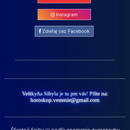
Instagram
Zdieľaj cez Facebook
Veštkyňa Sibyla je tu pre vás! Píšte na:
horoskop.vestenie@gmail.com
Šťastné farby
podľa
znamenia zverokruhu