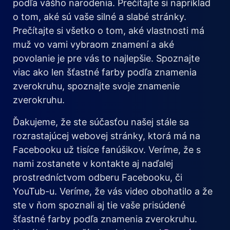
podľa vášho narodenia. Prečítajte si napríklad
o tom, aké sú vaše silné a slabé stránky.
Prečítajte si všetko o tom, aké vlastnosti má
muž vo vami vybraom znamení a aké
povolanie je pre vás to najlepšie. Spoznajte
viac ako len šťastné farby podľa znamenia
zverokruhu, spoznajte svoje znamenie
zverokruhu.
Ďakujeme, že ste súčasťou našej stále sa
rozrastajúcej webovej stránky, ktorá má na
Facebooku už tisíce fanúšikov. Veríme, že s
nami zostanete v kontakte aj naďalej
prostredníctvom odberu Facebooku, či
YouTub-u. Veríme, že vás video obohatilo a že
ste v ňom spoznali aj tie vaše prisúdené
šťastné farby podľa znamenia zverokruhu.