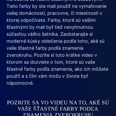
Tieto farby by ste mali použiť na vymaľovanie
vašej domácnosti, pracovne, či miestnosti v
ktorej odpočívate. Farby, ktoré sú vašími
šťastnými by mali byť tiež nevyhnutnou
súčasťou vášho šatníka. Zaobstarajte si
moderné kúsky oblečenia podľa toho, aké sú
vaše šťastné farby podľa znamenia
zverokruhu. Pozrite si toto krátke video v
ktorom sa dozviete o tom, ktoré sú vaše
šťastné farby podľa znamenia, ako ich môžete
použiť a s čím vám možu v živote byť
nápomocné.
POZRITE SA VO VIDEU NA TO, AKÉ SÚ
VAŠE ŠŤASTNÉ FARBY PODĽA
ZNAMENIA ZVEROKRUHU