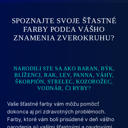
SPOZNAJTE SVOJE ŠŤASTNÉ
FARBY PODĽA VÁŠHO
ZNAMENIA ZVEROKRUHU?
NARODILI STE SA AKO BARAN, BÝK,
BLÍŽENCI, RAK, LEV, PANNA, VÁHY,
ŠKORPIÓN, STRELEC, KOZOROŽEC,
VODNÁR, ČI RYBY?
Vaše šťastné farby vám môžu pomôcť
dokonca aj pri zdravotných problémoch.
Farby, ktoré vám boli prisúdené v deň vášho
narodenia sú vašími šťastnými a osudovými.