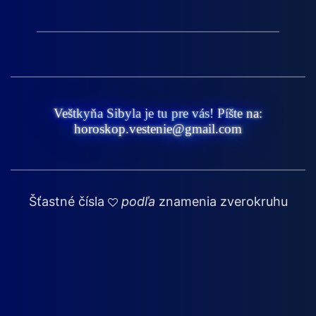
Veštkyňa Sibyla je tu pre vás! Píšte na:
horoskop.vestenie@gmail.com
Šťastné čísla
podľa
znamenia zverokruhu