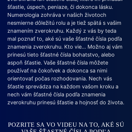
šťastie, úspech, peniaze, či dokonca lásku.
Numerologia zohráva v našich životoch
nesmierne dôležitú rolu a je tiež spätá s vašim
znamením zverokruhu. Každý z vás by teda
mal poznať to, aké sú vaše šťastné čísla podľa
znamenia zverokruhu. Kto vie... Možno aj vám
prinesú tieto šťastné čísla bohatstvo, alebo
aspoň šťastie. Vaše šťastné čísla môžete
používať na čokoľvek a dokonca sa nimi
orientovať počas rozhodovania. Nech vás
šťastie sprevádza na každom vašom kroku a
nech vám šťastné čísla podľa znamenia
zverokruhu prinesú šťastie a hojnosť do života.
POZRITE SA VO VIDEU NA TO, AKÉ SÚ
VAŠE ŠŤASTNÉ ČÍSLA PODĽA