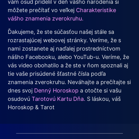
vám osud pridelil v deň vášho narodenia si
môžete prečítať vo veľkej
Charakteristike
vášho znamenia zverokruhu.
Ďakujeme, že ste súčasťou našej stále sa
rozrastajúcej webovej stránky. Veríme, že s
nami zostanete aj naďalej prostredníctvom
nášho Facebooku, alebo YouTub-u. Veríme, že
vás video obohatilo a že ste v ňom spoznali aj
tie vaše prisúdené šťastné čísla podľa
znamenia zverokruhu. Neváhajte a prečítajte si
dnes svoj
Denný Horoskop
a otočte si vašu
osudovú
Tarotovú Kartu Dňa.
S láskou, váš
Horoskop & Tarot