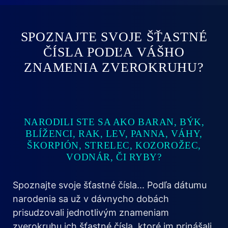
SPOZNAJTE SVOJE ŠŤASTNÉ
ČÍSLA PODĽA VÁŠHO
ZNAMENIA ZVEROKRUHU?
NARODILI STE SA AKO BARAN, BÝK,
BLÍŽENCI, RAK, LEV, PANNA, VÁHY,
ŠKORPIÓN, STRELEC, KOZOROŽEC,
VODNÁR, ČI RYBY?
Spoznajte svoje šťastné čísla... Podľa dátumu
narodenia sa už v dávnycho dobách
prisudzovali jednotlivým znameniam
zverokruhu ich šťastné čísla, ktoré im prinášali