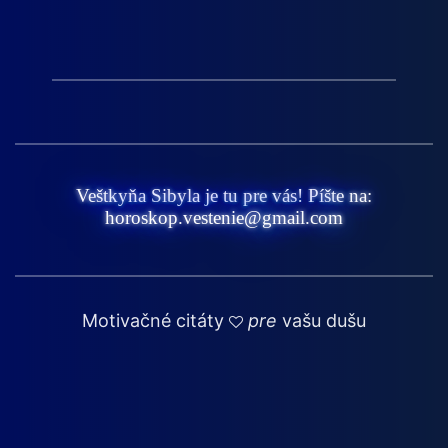
Veštkyňa Sibyla je tu pre vás! Píšte na:
horoskop.vestenie@gmail.com
Motivačné citáty
pre
vašu dušu